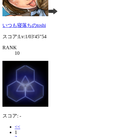
いつも寝落ちのtoshi
スコア:Lv:1/03'45"54
RANK
10
スコア: -
<<
1