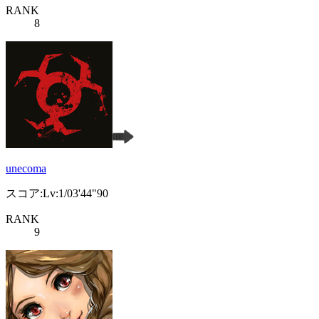
RANK
8
unecoma
スコア:Lv:1/03'44"90
RANK
9