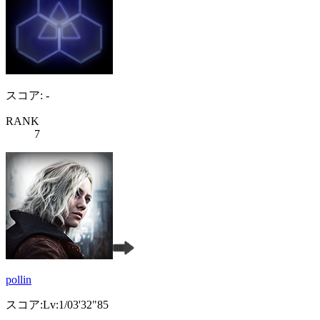
スコア: -
RANK
7
pollin
スコア:Lv:1/03'32"85