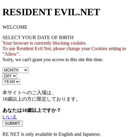
RESIDENT EVIL.NET
WELCOME
SELECT YOUR DATE OF BIRTH
Your browser is currently blocking cookies.
To use Resident Evil Net, please change your Cookies setting to
"Allow".
Sorry, we can't grant you access to this site this time.
本サイトへのご入場は、
18歳
以上の方に限定しております。
あなたは18歳以上ですか？
いいえ
RE NET is only available in English and Japanese.