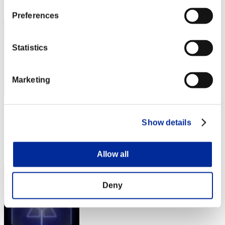
3
Preferences
Statistics
Marketing
Nekonin
Show details
スコア:Lv:1/02'21"12
RANK
4
Allow all
Deny