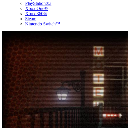
PlayStation®3
Xbox One®
Xbox 360®
Steam
Nintendo Switch™