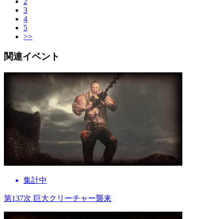
2
3
4
5
>>
関連イベント
集計中
第137次 巨大クリーチャー襲来