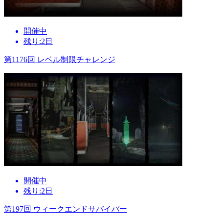
開催中
残り:2日
第1176回 レベル制限チャレンジ
開催中
残り:2日
第197回 ウィークエンドサバイバー