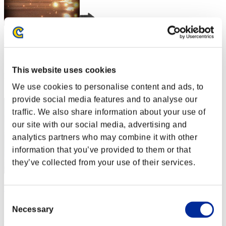
Lu-yun
スコア:Lv:1/01'44"79
This website uses cookies
RANK
2
We use cookies to personalise content and ads, to
provide social media features and to analyse our
traffic. We also share information about your use of
our site with our social media, advertising and
analytics partners who may combine it with other
information that you’ve provided to them or that
they’ve collected from your use of their services.
hinkyaku
Consent
スコア:Lv:1/01'52"70
Necessary
Selection
RANK