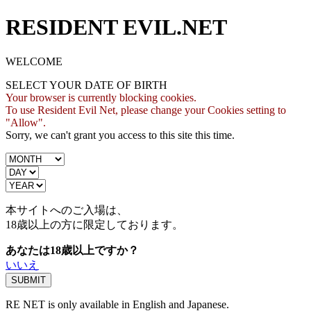
RESIDENT EVIL.NET
WELCOME
SELECT YOUR DATE OF BIRTH
Your browser is currently blocking cookies.
To use Resident Evil Net, please change your Cookies setting to
"Allow".
Sorry, we can't grant you access to this site this time.
本サイトへのご入場は、
18歳
以上の方に限定しております。
あなたは18歳以上ですか？
いいえ
RE NET is only available in English and Japanese.