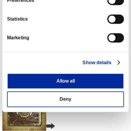
Preferences
Statistics
Marketing
Kratos_Gamer1996
Show details
スコア:Lv:1/03'54"54
RANK
3
Allow all
Deny