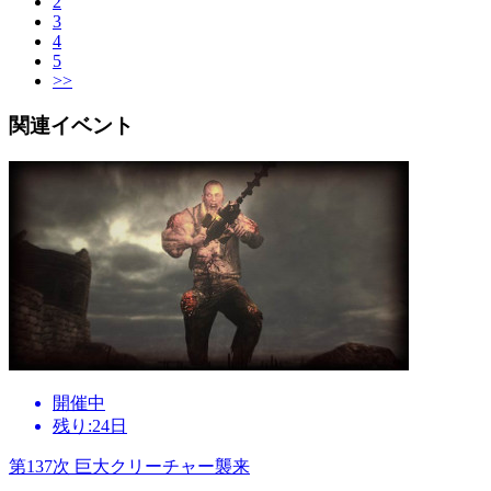
2
3
4
5
>>
関連イベント
開催中
残り:24日
第137次 巨大クリーチャー襲来