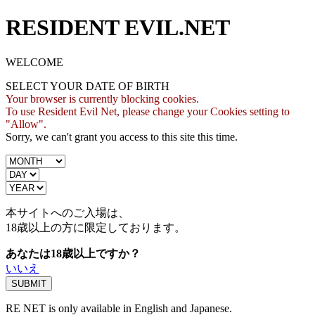
RESIDENT EVIL.NET
WELCOME
SELECT YOUR DATE OF BIRTH
Your browser is currently blocking cookies.
To use Resident Evil Net, please change your Cookies setting to
"Allow".
Sorry, we can't grant you access to this site this time.
本サイトへのご入場は、
18歳
以上の方に限定しております。
あなたは18歳以上ですか？
いいえ
RE NET is only available in English and Japanese.