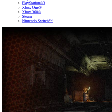
PlayStation®3
Xbox One®
Xbox 360®
Steam
Nintendo Switch™