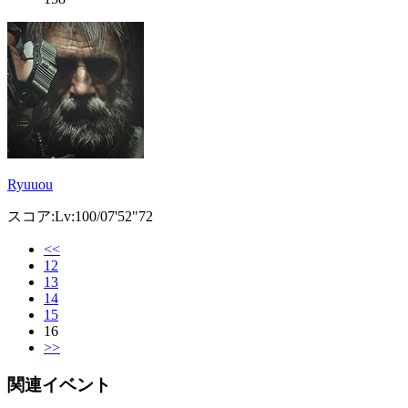
Ryuuou
スコア:Lv:100/07'52"72
<<
12
13
14
15
16
>>
関連イベント