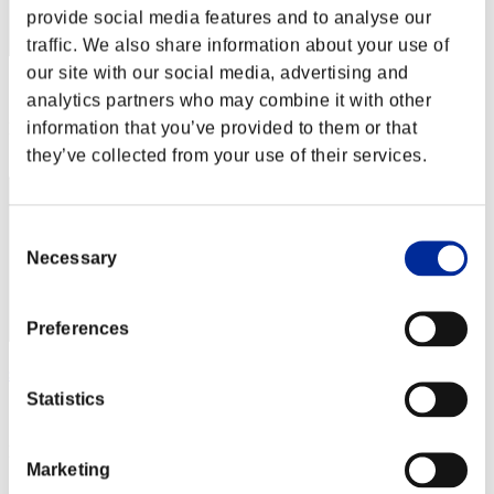
provide social media features and to analyse our
traffic. We also share information about your use of
our site with our social media, advertising and
スコア: -
analytics partners who may combine it with other
information that you’ve provided to them or that
RANK
152
they’ve collected from your use of their services.
Consent
Necessary
Selection
Preferences
sheikdarkness
Statistics
スコア:Lv:97/03'57"40
RANK
Marketing
153