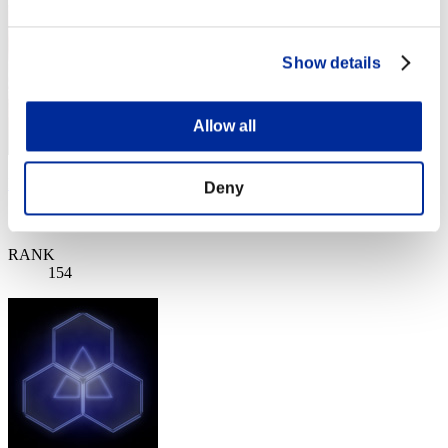
Show details
Allow all
Danzevil
Deny
スコア:Lv:100/02'52"02
RANK
154