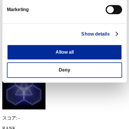
Marketing
Show details
スコア: -
Allow all
RANK
34
Deny
スコア: -
RANK