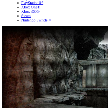
PlayStation®3
Xbox One®
Xbox 360®
Steam
Nintendo Switch™