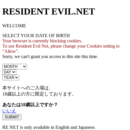
RESIDENT EVIL.NET
WELCOME
SELECT YOUR DATE OF BIRTH
Your browser is currently blocking cookies.
To use Resident Evil Net, please change your Cookies setting to
"Allow".
Sorry, we can't grant you access to this site this time.
本サイトへのご入場は、
18歳
以上の方に限定しております。
あなたは18歳以上ですか？
いいえ
RE NET is only available in English and Japanese.