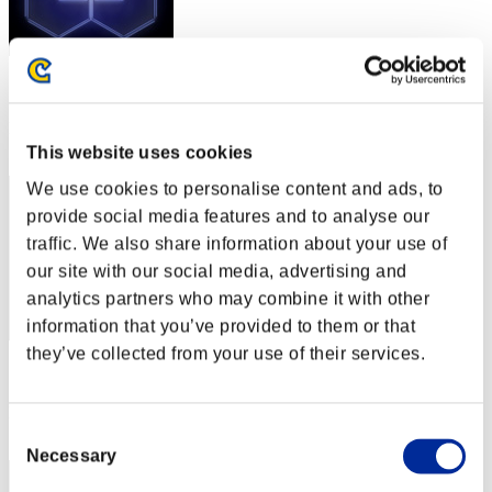
スコア: -
RANK
62
This website uses cookies
We use cookies to personalise content and ads, to
provide social media features and to analyse our
traffic. We also share information about your use of
our site with our social media, advertising and
analytics partners who may combine it with other
information that you’ve provided to them or that
they’ve collected from your use of their services.
スコア: -
RANK
63
Consent
Necessary
Selection