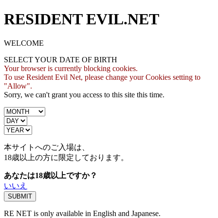
RESIDENT EVIL.NET
WELCOME
SELECT YOUR DATE OF BIRTH
Your browser is currently blocking cookies.
To use Resident Evil Net, please change your Cookies setting to
"Allow".
Sorry, we can't grant you access to this site this time.
本サイトへのご入場は、
18歳
以上の方に限定しております。
あなたは18歳以上ですか？
いいえ
RE NET is only available in English and Japanese.