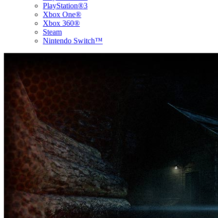
PlayStation®3
Xbox One®
Xbox 360®
Steam
Nintendo Switch™