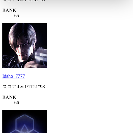
RANK
65
Idaho_7777
スコア:Lv:1/11'51"98
RANK
66