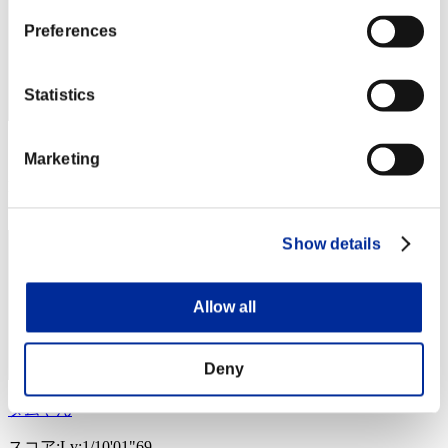
Preferences
Statistics
スコア: -
Marketing
RANK
64
Show details
Allow all
Deny
タムやん
スコア:Lv:1/10'01"69