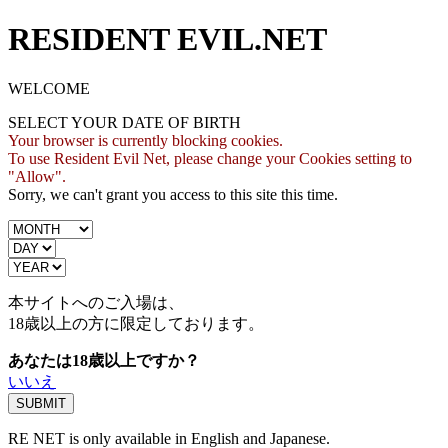
RESIDENT EVIL.NET
WELCOME
SELECT YOUR DATE OF BIRTH
Your browser is currently blocking cookies.
To use Resident Evil Net, please change your Cookies setting to
"Allow".
Sorry, we can't grant you access to this site this time.
本サイトへのご入場は、
18歳
以上の方に限定しております。
あなたは18歳以上ですか？
いいえ
RE NET is only available in English and Japanese.