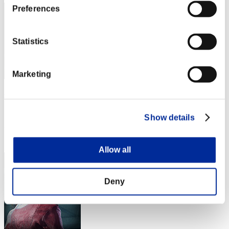
Preferences
Statistics
Marketing
chun009
スコア:Lv:1/06'42"18
Show details
RANK
34
Allow all
Deny