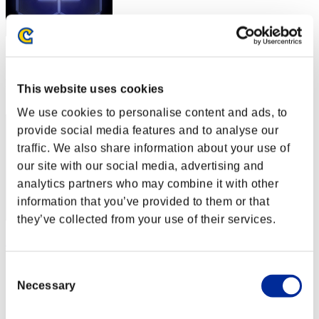
スコア: -
RANK
This website uses cookies
32
We use cookies to personalise content and ads, to
provide social media features and to analyse our
traffic. We also share information about your use of
our site with our social media, advertising and
analytics partners who may combine it with other
information that you’ve provided to them or that
they’ve collected from your use of their services.
Bryan693
スコア:Lv:1/06'31"43
Consent
Necessary
Selection
RANK
33