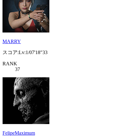
MARRY
スコア:Lv:1/07'18"33
RANK
37
FelipeMaximum