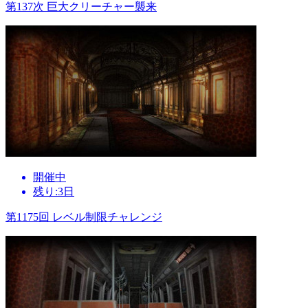
第137次 巨大クリーチャー襲来
開催中
残り:3日
第1175回 レベル制限チャレンジ