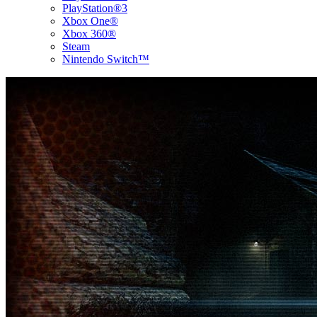
PlayStation®3
Xbox One®
Xbox 360®
Steam
Nintendo Switch™