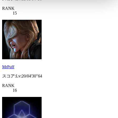
RANK
15
MrPuff
スコア:Lv:20/04'30"64
RANK
16