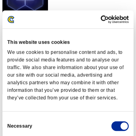
スコア: -
RANK
12
This website uses cookies
We use cookies to personalise content and ads, to
provide social media features and to analyse our
traffic. We also share information about your use of
our site with our social media, advertising and
analytics partners who may combine it with other
information that you’ve provided to them or that
they’ve collected from your use of their services.
スコア: -
RANK
13
Consent
Necessary
Selection