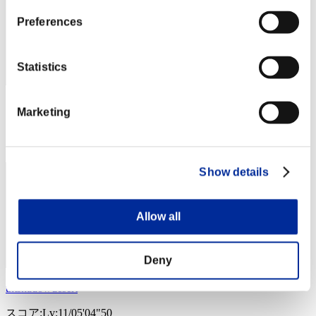
Preferences
Statistics
スコア: -
Marketing
RANK
14
Show details
Allow all
Deny
tntshadowdesert
スコア:Lv:11/05'04"50