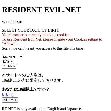
RESIDENT EVIL.NET
WELCOME
SELECT YOUR DATE OF BIRTH
Your browser is currently blocking cookies.
To use Resident Evil Net, please change your Cookies setting to
"Allow".
Sorry, we can't grant you access to this site this time.
本サイトへのご入場は、
18歳
以上の方に限定しております。
あなたは18歳以上ですか？
いいえ
RE NET is only available in English and Japanese.