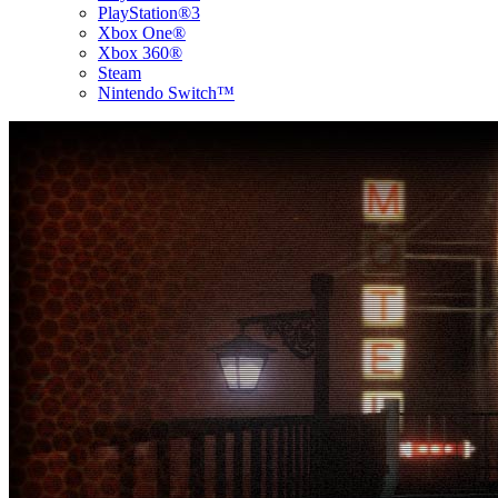
PlayStation®3
Xbox One®
Xbox 360®
Steam
Nintendo Switch™