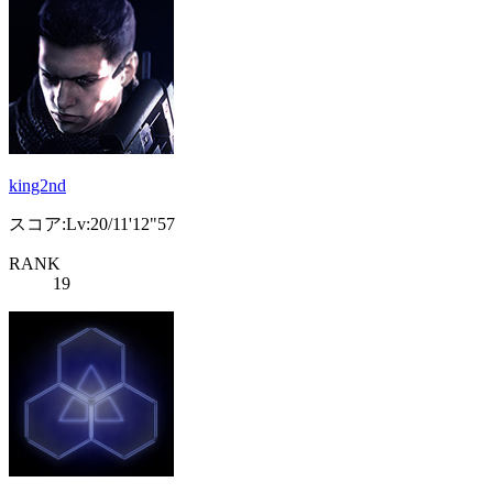
king2nd
スコア:Lv:20/11'12"57
RANK
19