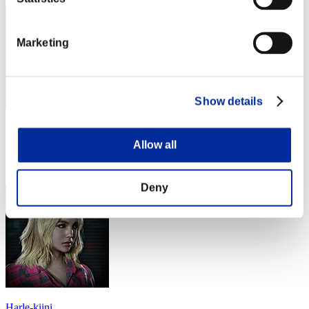
Marketing
Show details
スコア: -
Allow all
RANK
264
Deny
Harle-kiini