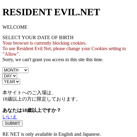
RESIDENT EVIL.NET
WELCOME
SELECT YOUR DATE OF BIRTH
Your browser is currently blocking cookies.
To use Resident Evil Net, please change your Cookies setting to
"Allow".
Sorry, we can't grant you access to this site this time.
本サイトへのご入場は、
18歳
以上の方に限定しております。
あなたは18歳以上ですか？
いいえ
RE NET is only available in English and Japanese.