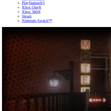
PlayStation®3
Xbox One®
Xbox 360®
Steam
Nintendo Switch™