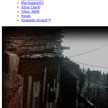
PlayStation®3
Xbox One®
Xbox 360®
Steam
Nintendo Switch™