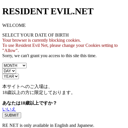
RESIDENT EVIL.NET
WELCOME
SELECT YOUR DATE OF BIRTH
Your browser is currently blocking cookies.
To use Resident Evil Net, please change your Cookies setting to
"Allow".
Sorry, we can't grant you access to this site this time.
本サイトへのご入場は、
18歳
以上の方に限定しております。
あなたは18歳以上ですか？
いいえ
RE NET is only available in English and Japanese.