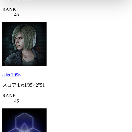
RANK
45
edge7996
スコア:Lv:1/05'42"51
RANK
46