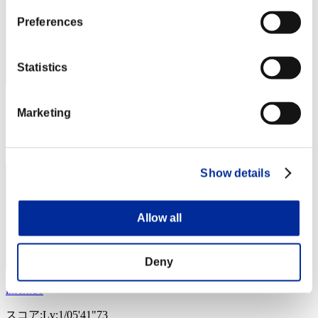
Preferences
Statistics
スコア: -
Marketing
RANK
44
Show details
Allow all
Deny
infernu6
スコア:Lv:1/05'41"73