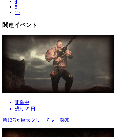
4
5
>>
関連イベント
開催中
残り:22日
第137次 巨大クリーチャー襲来