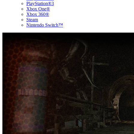
PlayStation®3
Xbox One®
Xbox 360®
Steam
Nintendo Switch™