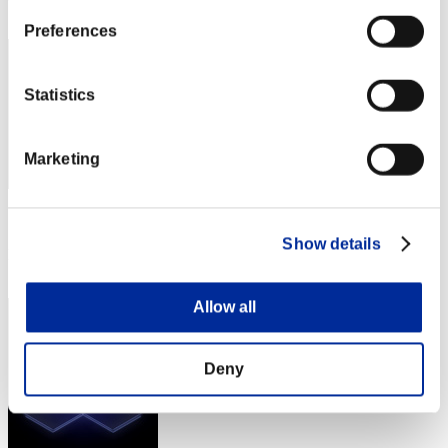
13
Preferences
Statistics
Marketing
スコア: -
Show details
RANK
14
Allow all
Deny