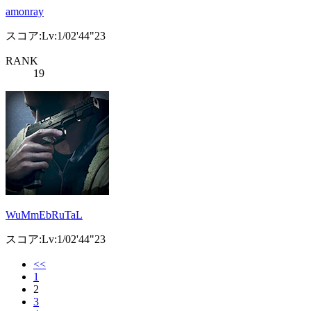
amonray
スコア:Lv:1/02'44"23
RANK
19
WuMmEbRuTaL
スコア:Lv:1/02'44"23
<<
1
2
3