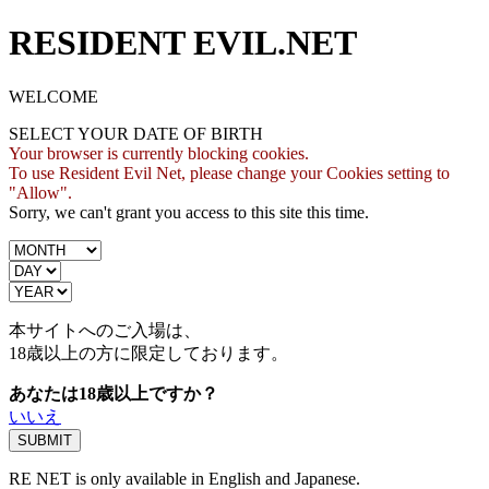
RESIDENT EVIL.NET
WELCOME
SELECT YOUR DATE OF BIRTH
Your browser is currently blocking cookies.
To use Resident Evil Net, please change your Cookies setting to
"Allow".
Sorry, we can't grant you access to this site this time.
本サイトへのご入場は、
18歳
以上の方に限定しております。
あなたは18歳以上ですか？
いいえ
RE NET is only available in English and Japanese.