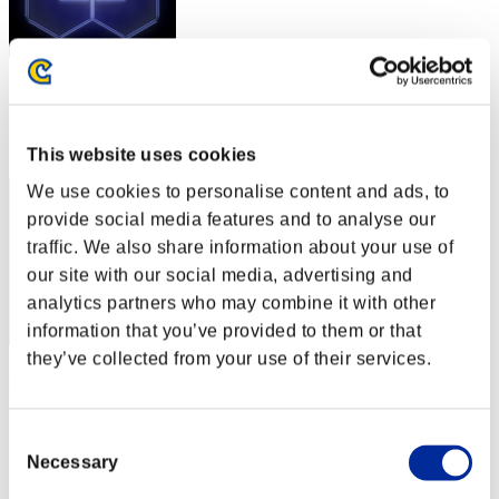
スコア: -
RANK
12
This website uses cookies
We use cookies to personalise content and ads, to
provide social media features and to analyse our
traffic. We also share information about your use of
our site with our social media, advertising and
analytics partners who may combine it with other
information that you’ve provided to them or that
they’ve collected from your use of their services.
Gotdamnt3
スコア:25階層/56'12"31
Consent
RANK
Necessary
Selection
13