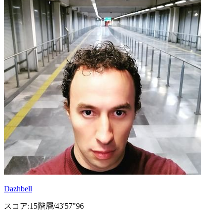
Dazhbell
スコア:15階層/43'57"96