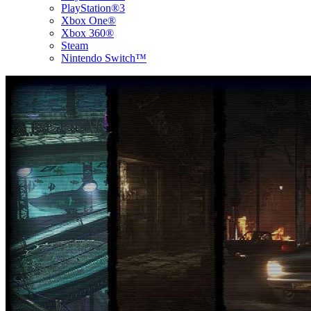
PlayStation®3
Xbox One®
Xbox 360®
Steam
Nintendo Switch™