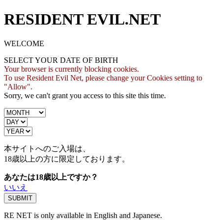
RESIDENT EVIL.NET
WELCOME
SELECT YOUR DATE OF BIRTH
Your browser is currently blocking cookies.
To use Resident Evil Net, please change your Cookies setting to
"Allow".
Sorry, we can't grant you access to this site this time.
本サイトへのご入場は、
18歳
以上の方に限定しております。
あなたは18歳以上ですか？
いいえ
RE NET is only available in English and Japanese.