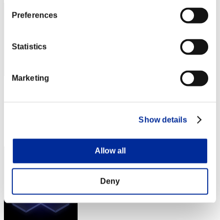
Preferences
Statistics
Marketing
pnacchia1986
スコア:20階層/54'48"45
Show details
RANK
14
Allow all
Deny