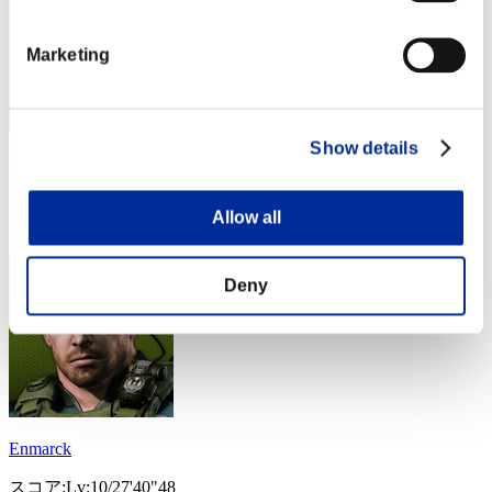
Marketing
Show details
スコア: -
RANK
Allow all
34
Deny
Enmarck
スコア:Lv:10/27'40"48