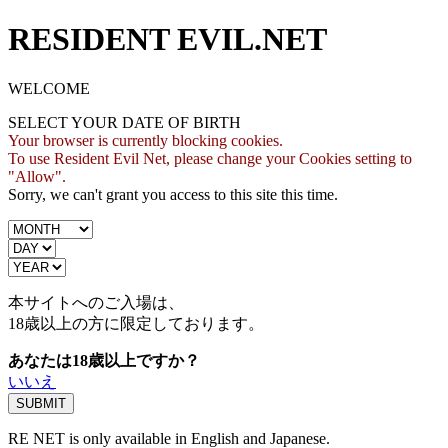
RESIDENT EVIL.NET
WELCOME
SELECT YOUR DATE OF BIRTH
Your browser is currently blocking cookies.
To use Resident Evil Net, please change your Cookies setting to
"Allow".
Sorry, we can't grant you access to this site this time.
本サイトへのご入場は、
18歳
以上の方に限定しております。
あなたは18歳以上ですか？
いいえ
RE NET is only available in English and Japanese.