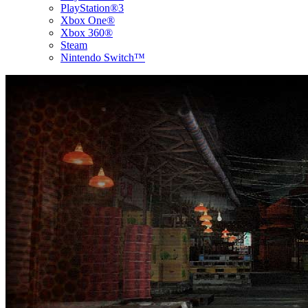
PlayStation®3
Xbox One®
Xbox 360®
Steam
Nintendo Switch™