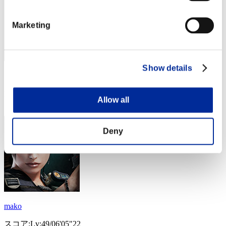
Marketing
Show details
スコア: -
RANK
Allow all
294
Deny
mako
スコア:Lv:49/06'05"22