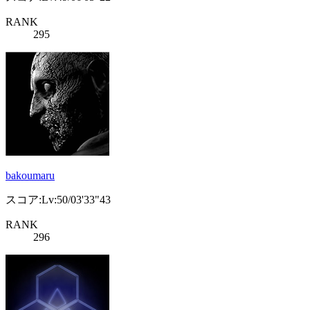
RANK
295
bakoumaru
スコア:Lv:50/03'33"43
RANK
296