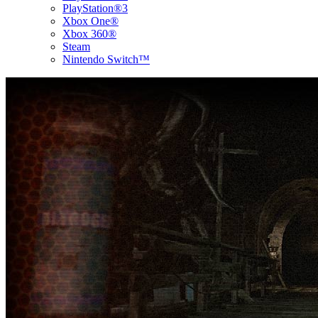
PlayStation®3
Xbox One®
Xbox 360®
Steam
Nintendo Switch™