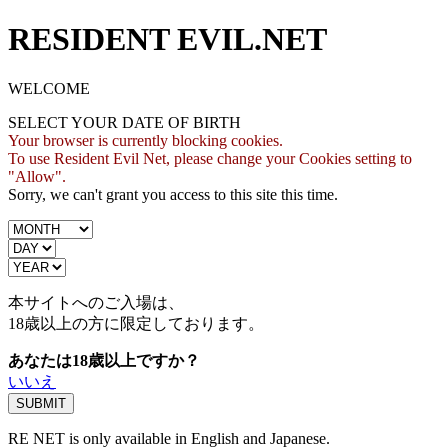
RESIDENT EVIL.NET
WELCOME
SELECT YOUR DATE OF BIRTH
Your browser is currently blocking cookies.
To use Resident Evil Net, please change your Cookies setting to
"Allow".
Sorry, we can't grant you access to this site this time.
本サイトへのご入場は、
18歳
以上の方に限定しております。
あなたは18歳以上ですか？
いいえ
RE NET is only available in English and Japanese.