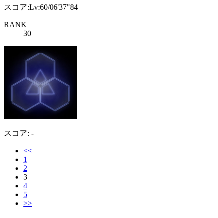
スコア:Lv:60/06'37"84
RANK
30
スコア: -
<<
1
2
3
4
5
>>