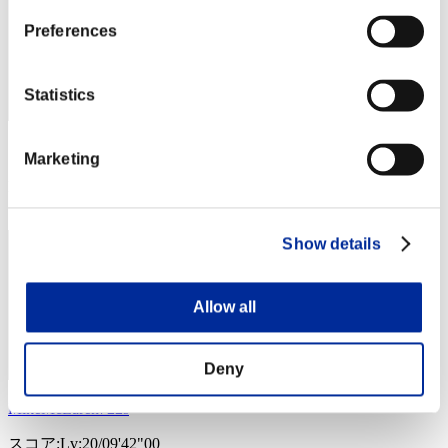
Preferences
Statistics
スコア: -
Marketing
RANK
24
Show details
Allow all
Deny
MikeMcLaren722s
スコア:Lv:20/09'42"00