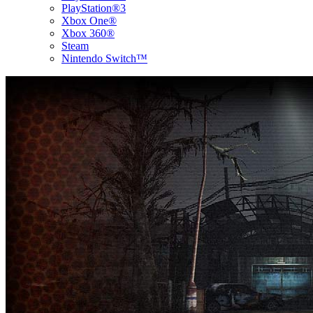
PlayStation®3
Xbox One®
Xbox 360®
Steam
Nintendo Switch™