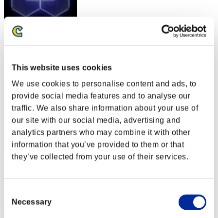
スコア: -
RANK
22
This website uses cookies
We use cookies to personalise content and ads, to
provide social media features and to analyse our
traffic. We also share information about your use of
our site with our social media, advertising and
analytics partners who may combine it with other
information that you’ve provided to them or that
they’ve collected from your use of their services.
スコア: -
RANK
23
Consent
Necessary
Selection