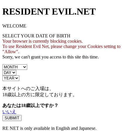
RESIDENT EVIL.NET
WELCOME
SELECT YOUR DATE OF BIRTH
Your browser is currently blocking cookies.
To use Resident Evil Net, please change your Cookies setting to
"Allow".
Sorry, we can't grant you access to this site this time.
本サイトへのご入場は、
18歳
以上の方に限定しております。
あなたは18歳以上ですか？
いいえ
RE NET is only available in English and Japanese.