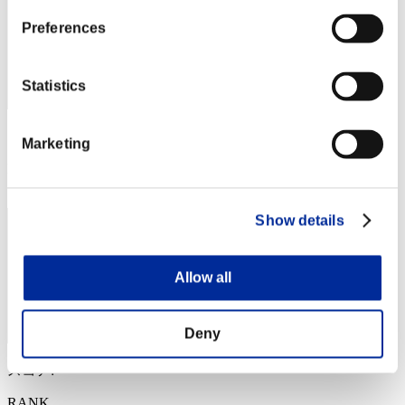
Preferences
Statistics
スコア: -
Marketing
RANK
73
Show details
Allow all
Deny
スコア: -
RANK