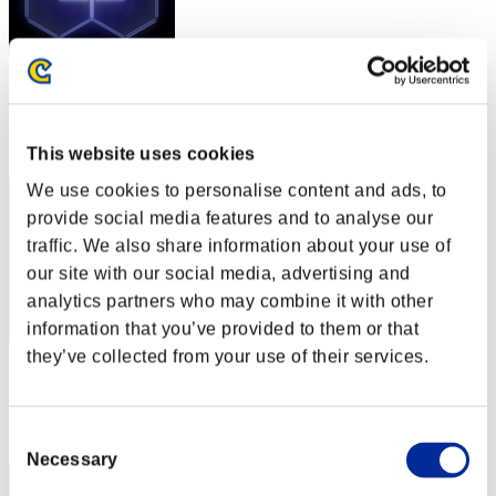
スコア: -
RANK
71
This website uses cookies
We use cookies to personalise content and ads, to
provide social media features and to analyse our
traffic. We also share information about your use of
our site with our social media, advertising and
analytics partners who may combine it with other
information that you’ve provided to them or that
they’ve collected from your use of their services.
スコア: -
RANK
73
Consent
Necessary
Selection