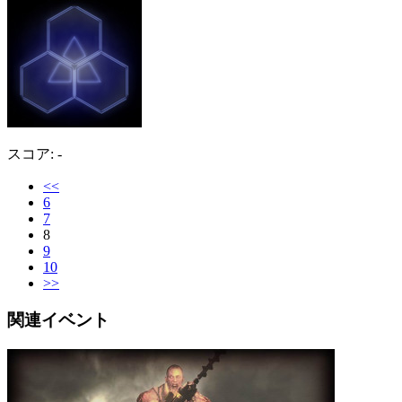
スコア: -
<<
6
7
8
9
10
>>
関連イベント