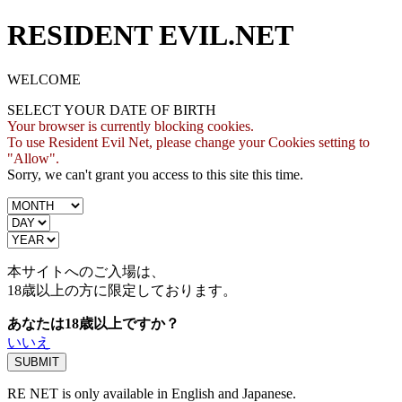
RESIDENT EVIL.NET
WELCOME
SELECT YOUR DATE OF BIRTH
Your browser is currently blocking cookies.
To use Resident Evil Net, please change your Cookies setting to
"Allow".
Sorry, we can't grant you access to this site this time.
本サイトへのご入場は、
18歳
以上の方に限定しております。
あなたは18歳以上ですか？
いいえ
RE NET is only available in English and Japanese.