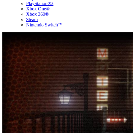
PlayStation®3
Xbox One®
Xbox 360®
Steam
Nintendo Switch™