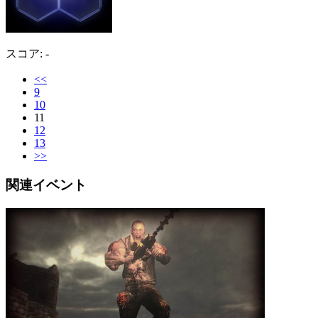
スコア: -
<<
9
10
11
12
13
>>
関連イベント