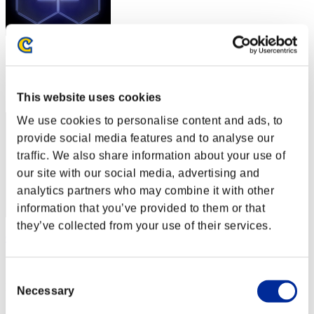
スコア: -
RANK
102
This website uses cookies
We use cookies to personalise content and ads, to
provide social media features and to analyse our
traffic. We also share information about your use of
our site with our social media, advertising and
analytics partners who may combine it with other
information that you’ve provided to them or that
they’ve collected from your use of their services.
Orrore
スコア:Lv:40/04'36"58
Consent
RANK
Necessary
Selection
103