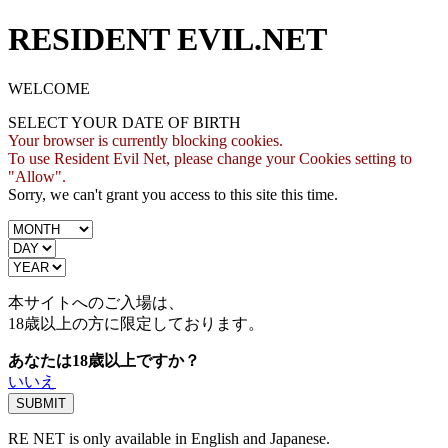
RESIDENT EVIL.NET
WELCOME
SELECT YOUR DATE OF BIRTH
Your browser is currently blocking cookies.
To use Resident Evil Net, please change your Cookies setting to
"Allow".
Sorry, we can't grant you access to this site this time.
本サイトへのご入場は、
18歳
以上の方に限定しております。
あなたは18歳以上ですか？
いいえ
RE NET is only available in English and Japanese.