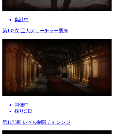
集計中
第137次 巨大クリーチャー襲来
開催中
残り:3日
第1175回 レベル制限チャレンジ