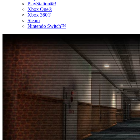
PlayStation®3
Xbox One®
Xbox 360®
Steam
Nintendo Switch™