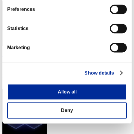
Preferences
Statistics
Marketing
Hiro07151754
スコア:30階層/50'06"69
Show details
RANK
84
Allow all
Deny