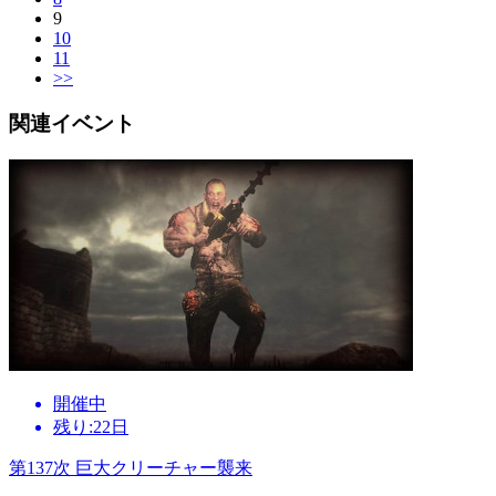
9
10
11
>>
関連イベント
開催中
残り:22日
第137次 巨大クリーチャー襲来