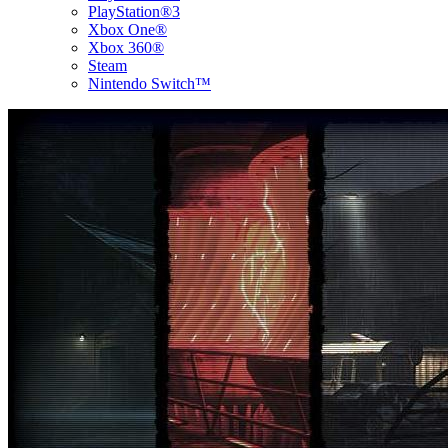
PlayStation®3
Xbox One®
Xbox 360®
Steam
Nintendo Switch™