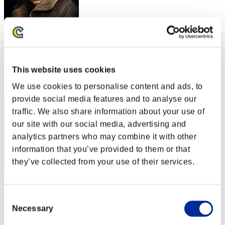
Komisewkul
スコア:30階層/49'54"16
This website uses cookies
RANK
81
We use cookies to personalise content and ads, to
provide social media features and to analyse our
traffic. We also share information about your use of
our site with our social media, advertising and
analytics partners who may combine it with other
information that you’ve provided to them or that
they’ve collected from your use of their services.
スコア: -
Consent
RANK
Necessary
Selection
83