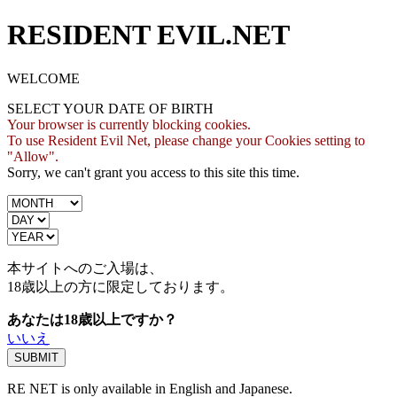
RESIDENT EVIL.NET
WELCOME
SELECT YOUR DATE OF BIRTH
Your browser is currently blocking cookies.
To use Resident Evil Net, please change your Cookies setting to
"Allow".
Sorry, we can't grant you access to this site this time.
本サイトへのご入場は、
18歳
以上の方に限定しております。
あなたは18歳以上ですか？
いいえ
RE NET is only available in English and Japanese.