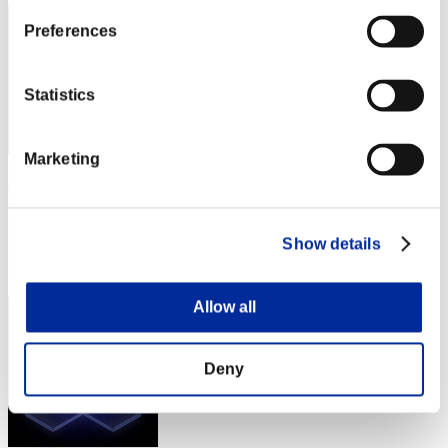
Preferences
Statistics
Marketing
Angel SK
スコア:Lv:33/08'36"35
Show details
RANK
64
Allow all
Deny