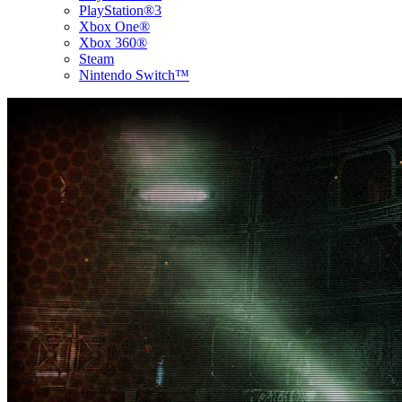
PlayStation®3
Xbox One®
Xbox 360®
Steam
Nintendo Switch™