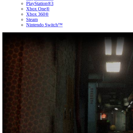
PlayStation®3
Xbox One®
Xbox 360®
Steam
Nintendo Switch™