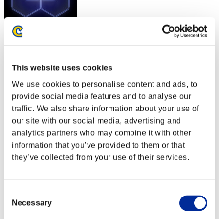
スコア: -
RANK
22
This website uses cookies
We use cookies to personalise content and ads, to
provide social media features and to analyse our
traffic. We also share information about your use of
our site with our social media, advertising and
analytics partners who may combine it with other
information that you’ve provided to them or that
they’ve collected from your use of their services.
スコア: -
RANK
23
Consent
Necessary
Selection