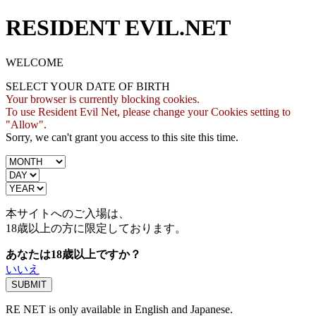
RESIDENT EVIL.NET
WELCOME
SELECT YOUR DATE OF BIRTH
Your browser is currently blocking cookies.
To use Resident Evil Net, please change your Cookies setting to
"Allow".
Sorry, we can't grant you access to this site this time.
本サイトへのご入場は、
18歳
以上の方に限定しております。
あなたは18歳以上ですか？
いいえ
RE NET is only available in English and Japanese.