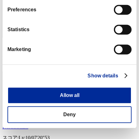
Preferences
Statistics
スコア: -
Marketing
RANK
24
Show details
Allow all
Deny
HustlerShark
スコア:Lv:10/07'20"53