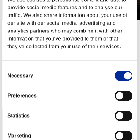
provide social media features and to analyse our
traffic. We also share information about your use of
our site with our social media, advertising and
第281回 レベル制限チャレンジ
analytics partners who may combine it with other
2018.01.09 15:00 (JST) - 2018.01.15 15:00 (JST)
information that you’ve provided to them or that
イベントページへ
they’ve collected from your use of their services.
シングル
ダブルス
Consent
※ランキングは6時間毎の更新となります
Necessary
Selection
RANKING
RANK
Preferences
451
Statistics
Marketing