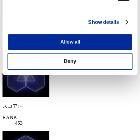
Show details
スコア: -
RANK
Allow all
452
Deny
スコア: -
RANK
453