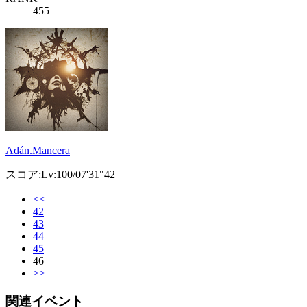
455
Adán.Mancera
スコア:Lv:100/07'31"42
<<
42
43
44
45
46
>>
関連イベント