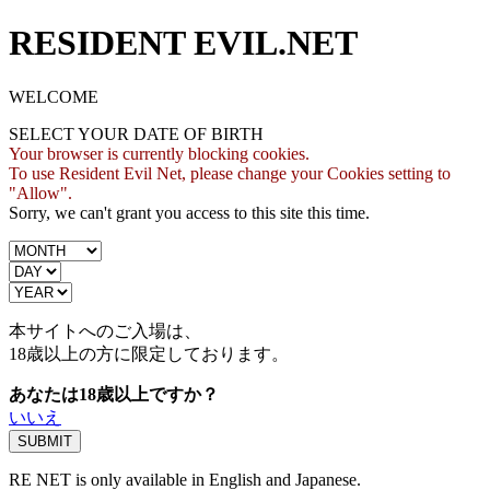
RESIDENT EVIL.NET
WELCOME
SELECT YOUR DATE OF BIRTH
Your browser is currently blocking cookies.
To use Resident Evil Net, please change your Cookies setting to
"Allow".
Sorry, we can't grant you access to this site this time.
本サイトへのご入場は、
18歳
以上の方に限定しております。
あなたは18歳以上ですか？
いいえ
RE NET is only available in English and Japanese.