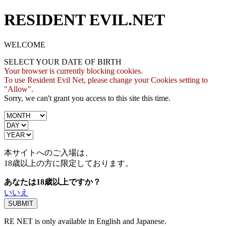
RESIDENT EVIL.NET
WELCOME
SELECT YOUR DATE OF BIRTH
Your browser is currently blocking cookies.
To use Resident Evil Net, please change your Cookies setting to
"Allow".
Sorry, we can't grant you access to this site this time.
本サイトへのご入場は、
18歳
以上の方に限定しております。
あなたは18歳以上ですか？
いいえ
RE NET is only available in English and Japanese.