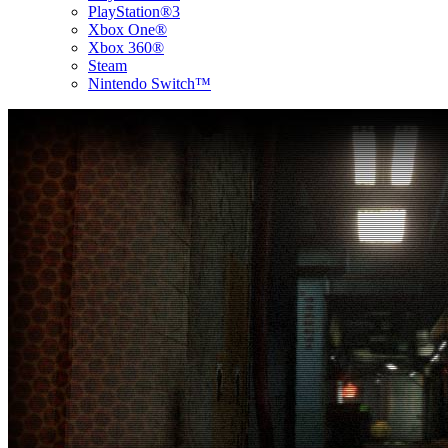
PlayStation®3
Xbox One®
Xbox 360®
Steam
Nintendo Switch™