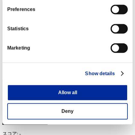
Preferences
Statistics
Marketing
スコア: -
RANK
394
Show details
Allow all
Deny
スコア: -