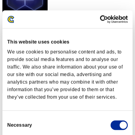
スコア: -
RANK
392
This website uses cookies
We use cookies to personalise content and ads, to
provide social media features and to analyse our
traffic. We also share information about your use of
our site with our social media, advertising and
analytics partners who may combine it with other
information that you’ve provided to them or that
they’ve collected from your use of their services.
IORI2locura
スコア:Lv:47/05'01"94
Consent
RANK
Necessary
Selection
393