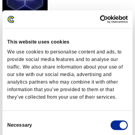
スコア: -
RANK
2
This website uses cookies
We use cookies to personalise content and ads, to
provide social media features and to analyse our
traffic. We also share information about your use of
our site with our social media, advertising and
analytics partners who may combine it with other
information that you’ve provided to them or that
they’ve collected from your use of their services.
スコア: -
RANK
3
Consent
Necessary
Selection