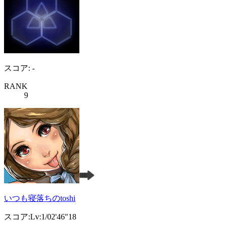
スコア: -
RANK
9
いつも寝落ちのtoshi
スコア:Lv:1/02'46"18