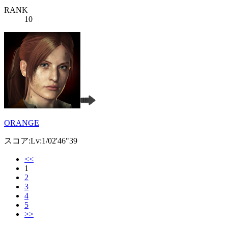
RANK
10
ORANGE
スコア:Lv:1/02'46"39
<<
1
2
3
4
5
>>