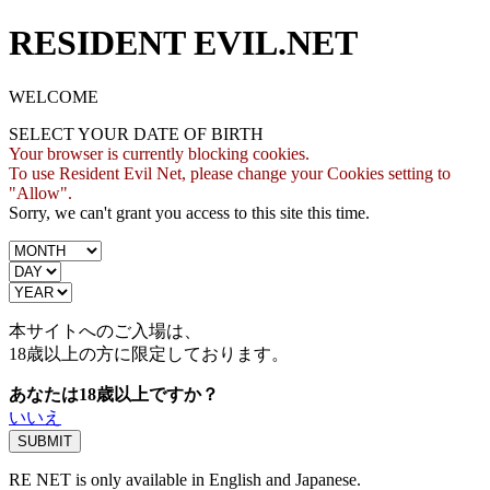
RESIDENT EVIL.NET
WELCOME
SELECT YOUR DATE OF BIRTH
Your browser is currently blocking cookies.
To use Resident Evil Net, please change your Cookies setting to
"Allow".
Sorry, we can't grant you access to this site this time.
本サイトへのご入場は、
18歳
以上の方に限定しております。
あなたは18歳以上ですか？
いいえ
RE NET is only available in English and Japanese.