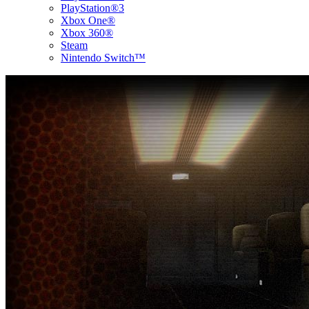
PlayStation®3
Xbox One®
Xbox 360®
Steam
Nintendo Switch™