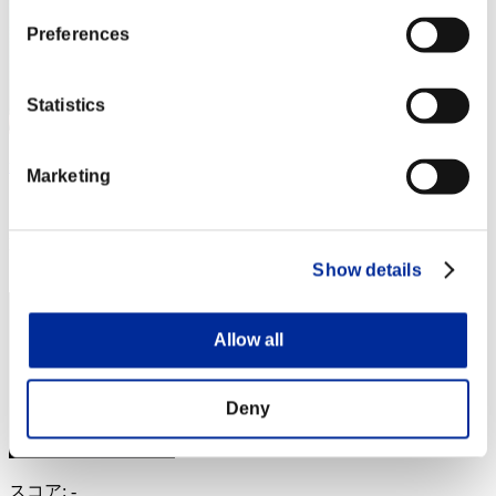
Preferences
Statistics
mememe
Marketing
スコア:Lv:1/02'27"60
RANK
4
Show details
Allow all
Deny
スコア: -