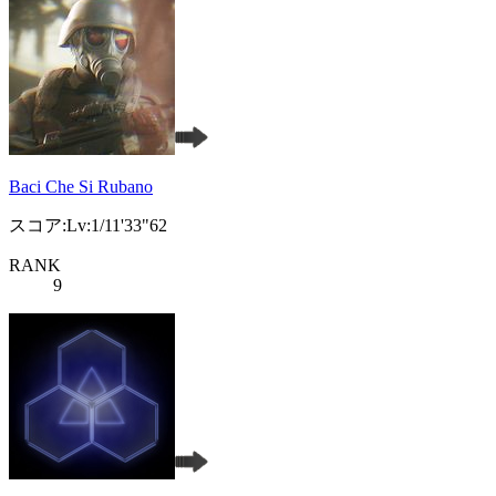
Baci Che Si Rubano
スコア:Lv:1/11'33"62
RANK
9