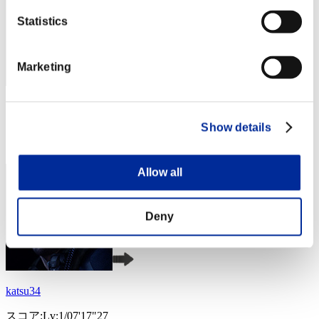
Statistics
Marketing
スコア: -
Show details
RANK
4
Allow all
Deny
katsu34
スコア:Lv:1/07'17"27