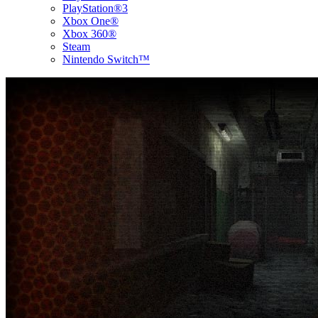
PlayStation®3
Xbox One®
Xbox 360®
Steam
Nintendo Switch™