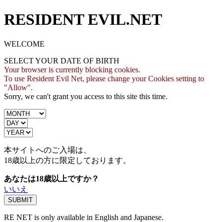
RESIDENT EVIL.NET
WELCOME
SELECT YOUR DATE OF BIRTH
Your browser is currently blocking cookies.
To use Resident Evil Net, please change your Cookies setting to
"Allow".
Sorry, we can't grant you access to this site this time.
本サイトへのご入場は、
18歳
以上の方に限定しております。
あなたは18歳以上ですか？
いいえ
RE NET is only available in English and Japanese.