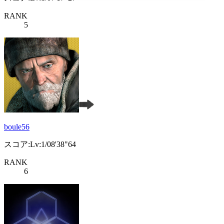
RANK
5
boule56
スコア:Lv:1/08'38"64
RANK
6