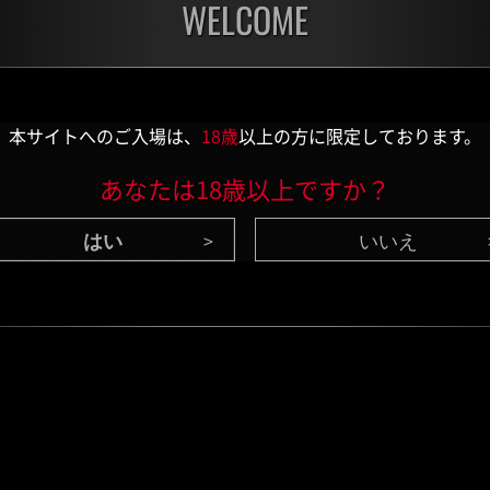
WELCOME
開催中
開催
第1175回 レベル制限
第1
チャレンジ
チャ
残り:1日
残り:
本サイトへのご入場は、
18歳
以上の方に限定しております。
あなたは18歳以上ですか？
いいえ
CONTENTS
/ 最新情報