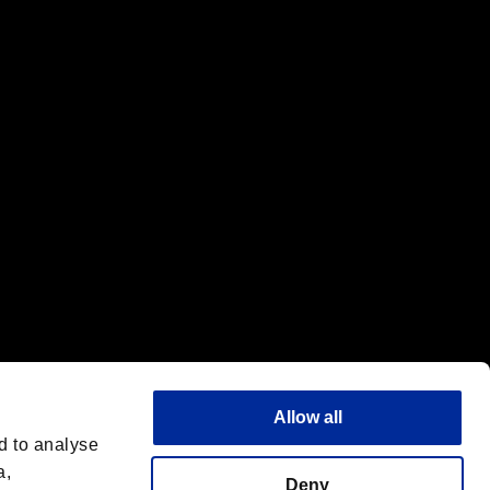
標または商標です。
"は同社の商標です。
Allow all
d to analyse
a,
Deny