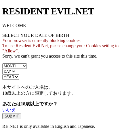
RESIDENT EVIL.NET
WELCOME
SELECT YOUR DATE OF BIRTH
Your browser is currently blocking cookies.
To use Resident Evil Net, please change your Cookies setting to
"Allow".
Sorry, we can't grant you access to this site this time.
本サイトへのご入場は、
18歳
以上の方に限定しております。
あなたは18歳以上ですか？
いいえ
RE NET is only available in English and Japanese.