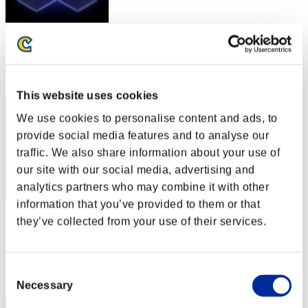
スコア: -
RANK
12
This website uses cookies
We use cookies to personalise content and ads, to
provide social media features and to analyse our
traffic. We also share information about your use of
our site with our social media, advertising and
analytics partners who may combine it with other
information that you’ve provided to them or that
kuro
they’ve collected from your use of their services.
スコア:Lv:1/06'39"92
RANK
Consent
13
Necessary
Selection