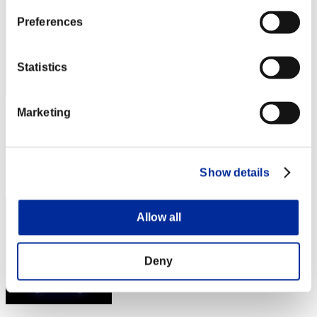
Preferences
Statistics
Marketing
Lu-yun
スコア:Lv:1/06'45"99
RANK
Show details
14
Allow all
Deny