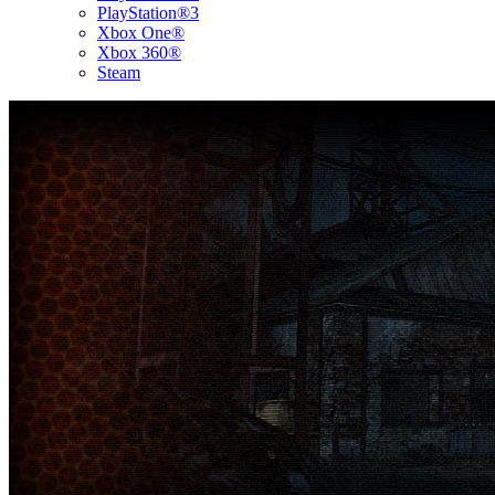
PlayStation®3
Xbox One®
Xbox 360®
Steam