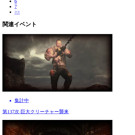
6
7
>>
関連イベント
集計中
第137次 巨大クリーチャー襲来