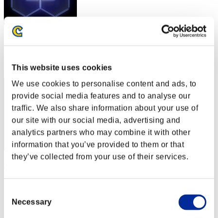
スコア: -
RANK
42
This website uses cookies
We use cookies to personalise content and ads, to
provide social media features and to analyse our
traffic. We also share information about your use of
our site with our social media, advertising and
analytics partners who may combine it with other
information that you’ve provided to them or that
they’ve collected from your use of their services.
zombie-ish
スコア:30階層/54'56"47
Consent
RANK
Necessary
Selection
43