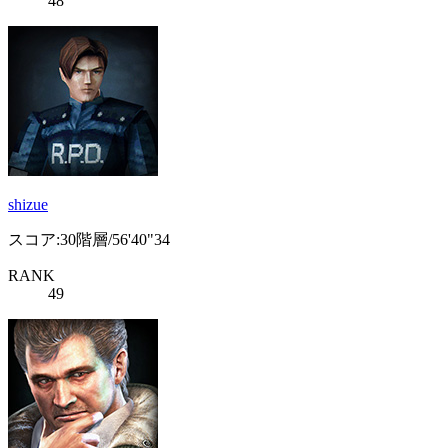
48
shizue
スコア:30階層/56'40"34
RANK
49