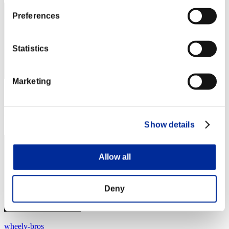
Preferences
Statistics
Marketing
スコア: -
RANK
44
Show details
Allow all
Deny
wheely-bros