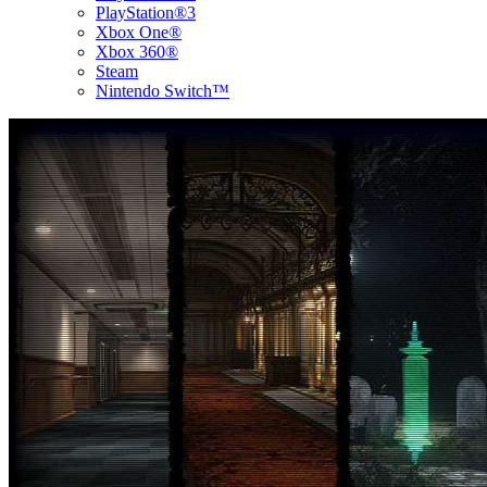
PlayStation®3
Xbox One®
Xbox 360®
Steam
Nintendo Switch™