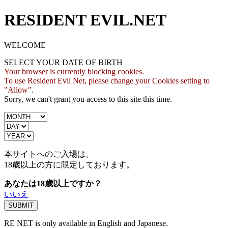
RESIDENT EVIL.NET
WELCOME
SELECT YOUR DATE OF BIRTH
Your browser is currently blocking cookies.
To use Resident Evil Net, please change your Cookies setting to
"Allow".
Sorry, we can't grant you access to this site this time.
本サイトへのご入場は、
18歳
以上の方に限定しております。
あなたは18歳以上ですか？
いいえ
RE NET is only available in English and Japanese.