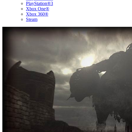
PlayStation®3
Xbox One®
Xbox 360®
Steam