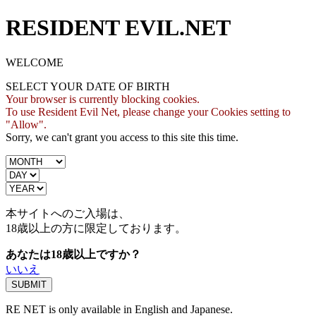
RESIDENT EVIL.NET
WELCOME
SELECT YOUR DATE OF BIRTH
Your browser is currently blocking cookies.
To use Resident Evil Net, please change your Cookies setting to
"Allow".
Sorry, we can't grant you access to this site this time.
本サイトへのご入場は、
18歳
以上の方に限定しております。
あなたは18歳以上ですか？
いいえ
RE NET is only available in English and Japanese.