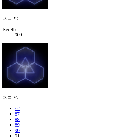
スコア: -
RANK
909
スコア: -
<<
87
88
89
90
91