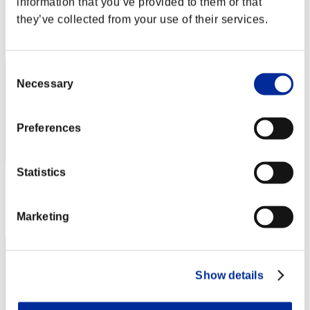
information that you’ve provided to them or that
スコア: -
they’ve collected from your use of their services.
RANK
902
Consent
Necessary
Selection
Preferences
Statistics
スコア: -
RANK
Marketing
903
Show details