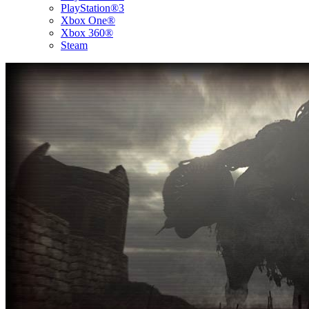
PlayStation®3
Xbox One®
Xbox 360®
Steam