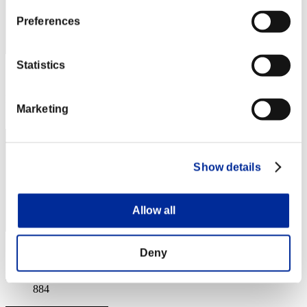
Preferences
Statistics
スコア: -
RANK
Marketing
884
Show details
Allow all
スコア: -
Deny
RANK
884