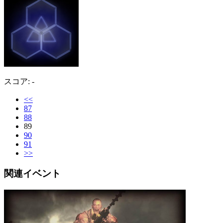
スコア: -
<<
87
88
89
90
91
>>
関連イベント