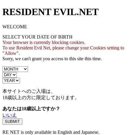
RESIDENT EVIL.NET
WELCOME
SELECT YOUR DATE OF BIRTH
Your browser is currently blocking cookies.
To use Resident Evil Net, please change your Cookies setting to
"Allow".
Sorry, we can't grant you access to this site this time.
本サイトへのご入場は、
18歳
以上の方に限定しております。
あなたは18歳以上ですか？
いいえ
RE NET is only available in English and Japanese.