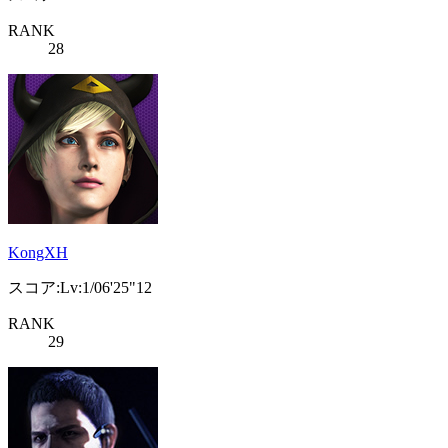
RANK
28
KongXH
スコア:Lv:1/06'25"12
RANK
29