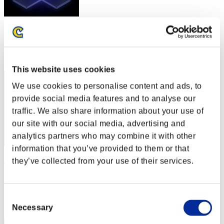
スコア: -
RANK
22
This website uses cookies
We use cookies to personalise content and ads, to
provide social media features and to analyse our
traffic. We also share information about your use of
our site with our social media, advertising and
analytics partners who may combine it with other
information that you’ve provided to them or that
Zeus 77
they’ve collected from your use of their services.
スコア:Lv:1/05'30"34
RANK
Consent
23
Necessary
Selection