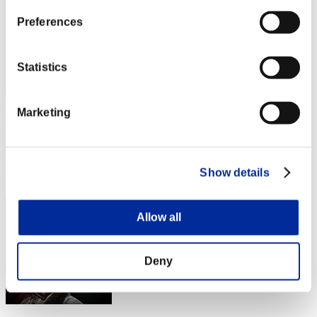
Preferences
Statistics
Marketing
Naikee
スコア:Lv:1/05'42"54
RANK
Show details
24
Allow all
Deny