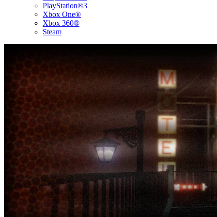
PlayStation®3
Xbox One®
Xbox 360®
Steam