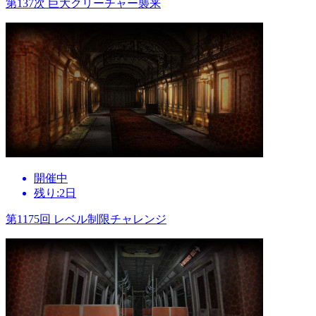
第137次 巨大クリーチャー襲来
開催中
残り:2日
第1175回 レベル制限チャレンジ