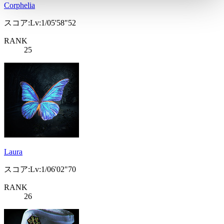
Corphelia
スコア:Lv:1/05'58"52
RANK
25
Laura
スコア:Lv:1/06'02"70
RANK
26