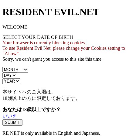
RESIDENT EVIL.NET
WELCOME
SELECT YOUR DATE OF BIRTH
Your browser is currently blocking cookies.
To use Resident Evil Net, please change your Cookies setting to
"Allow".
Sorry, we can't grant you access to this site this time.
本サイトへのご入場は、
18歳
以上の方に限定しております。
あなたは18歳以上ですか？
いいえ
RE NET is only available in English and Japanese.