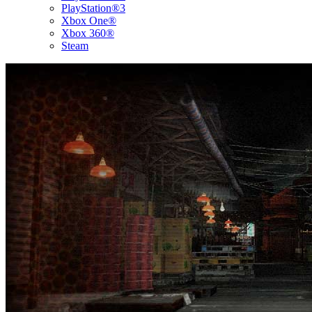
PlayStation®3
Xbox One®
Xbox 360®
Steam