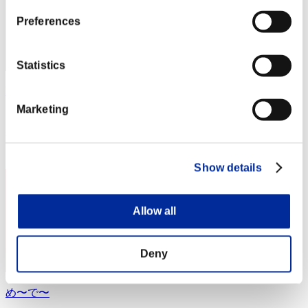
Preferences
Statistics
kain
Marketing
スコア:Lv:1/02'53"91
RANK
3
Show details
Allow all
Deny
め〜で〜