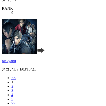
RANK
9
hinkyaku
スコア:Lv:1/03'18"21
<<
1
2
3
4
5
>>