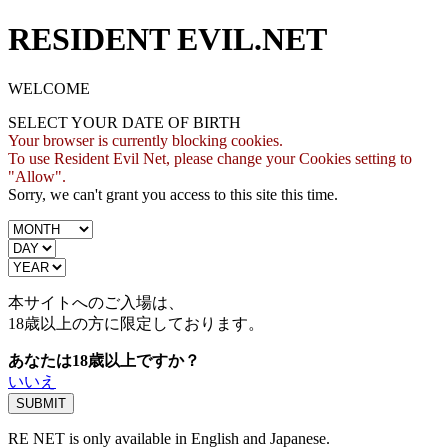
RESIDENT EVIL.NET
WELCOME
SELECT YOUR DATE OF BIRTH
Your browser is currently blocking cookies.
To use Resident Evil Net, please change your Cookies setting to
"Allow".
Sorry, we can't grant you access to this site this time.
本サイトへのご入場は、
18歳
以上の方に限定しております。
あなたは18歳以上ですか？
いいえ
RE NET is only available in English and Japanese.