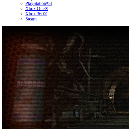
PlayStation®3
Xbox One®
Xbox 360®
Steam