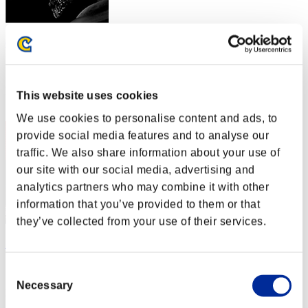
cachundo10
スコア:Lv:1/05'40"07
RANK
This website uses cookies
52
We use cookies to personalise content and ads, to
provide social media features and to analyse our
traffic. We also share information about your use of
our site with our social media, advertising and
analytics partners who may combine it with other
information that you’ve provided to them or that
they’ve collected from your use of their services.
__Diablo__
スコア:Lv:1/05'48"51
Consent
Necessary
Selection
RANK
53