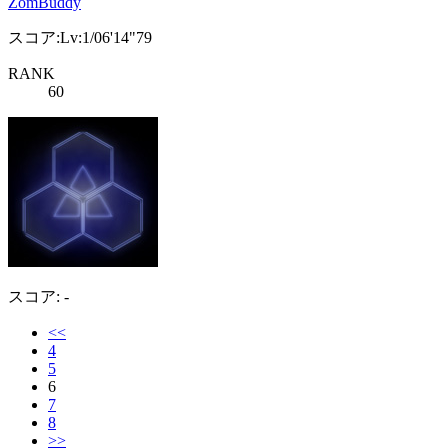
ZomBuddy
スコア:Lv:1/06'14"79
RANK
60
スコア: -
<<
4
5
6
7
8
>>