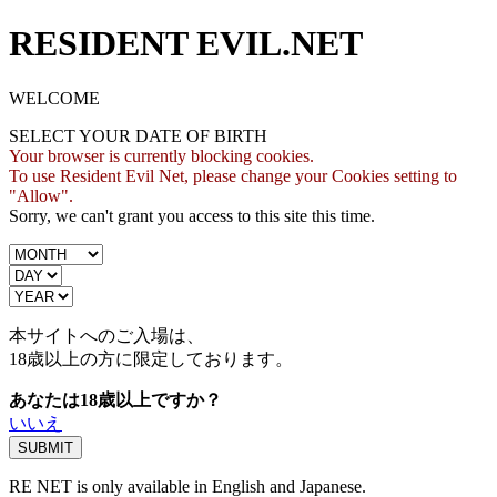
RESIDENT EVIL.NET
WELCOME
SELECT YOUR DATE OF BIRTH
Your browser is currently blocking cookies.
To use Resident Evil Net, please change your Cookies setting to
"Allow".
Sorry, we can't grant you access to this site this time.
本サイトへのご入場は、
18歳
以上の方に限定しております。
あなたは18歳以上ですか？
いいえ
RE NET is only available in English and Japanese.