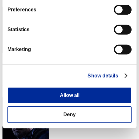
Preferences
Statistics
Marketing
Namanukeneco
スコア:Lv:1/05'50"16
Show details
RANK
54
Allow all
Deny