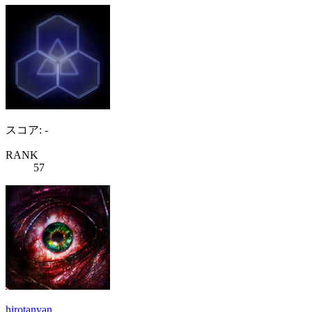
スコア: -
RANK
57
hirotanyan