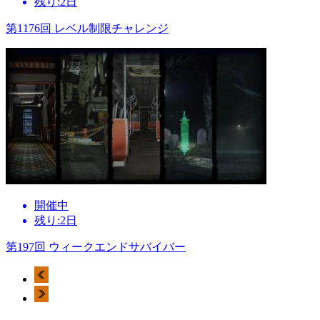
残り:2日
第1176回 レベル制限チャレンジ
開催中
残り:2日
第197回 ウィークエンドサバイバー