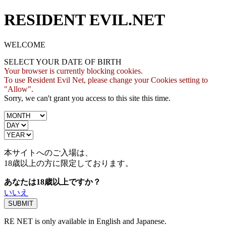
RESIDENT EVIL.NET
WELCOME
SELECT YOUR DATE OF BIRTH
Your browser is currently blocking cookies.
To use Resident Evil Net, please change your Cookies setting to
"Allow".
Sorry, we can't grant you access to this site this time.
本サイトへのご入場は、
18歳
以上の方に限定しております。
あなたは18歳以上ですか？
いいえ
RE NET is only available in English and Japanese.