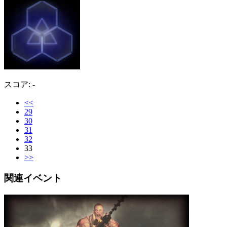
スコア: -
<<
29
30
31
32
33
>>
関連イベント