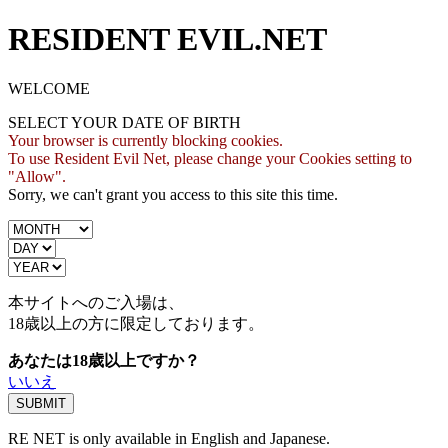
RESIDENT EVIL.NET
WELCOME
SELECT YOUR DATE OF BIRTH
Your browser is currently blocking cookies.
To use Resident Evil Net, please change your Cookies setting to
"Allow".
Sorry, we can't grant you access to this site this time.
本サイトへのご入場は、
18歳
以上の方に限定しております。
あなたは18歳以上ですか？
いいえ
RE NET is only available in English and Japanese.