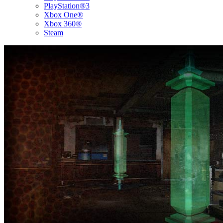
PlayStation®3
Xbox One®
Xbox 360®
Steam