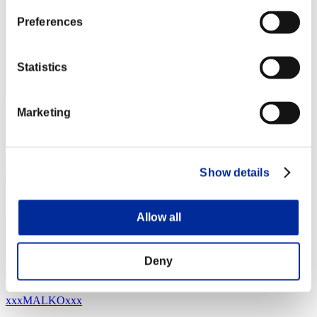
Preferences
Statistics
Marketing
スコア: -
RANK
24
Show details
Allow all
Deny
xxxMALKOxxx