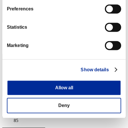
Preferences
Statistics
スコア: -
RANK
Marketing
84
Show details
Allow all
スコア: -
Deny
RANK
85