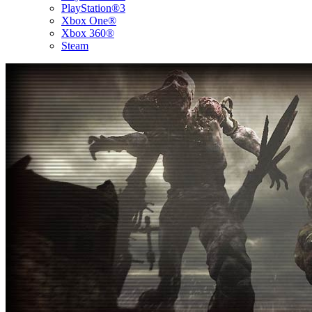
PlayStation®3
Xbox One®
Xbox 360®
Steam