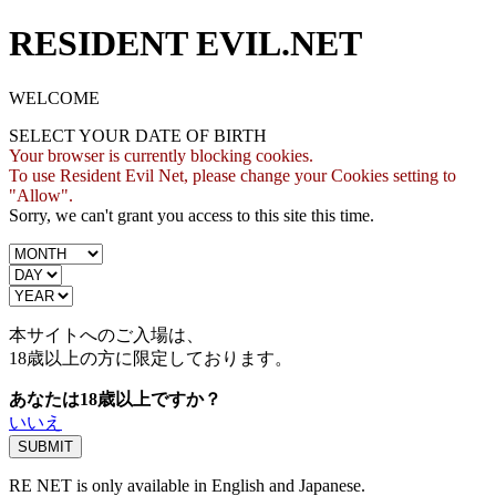
RESIDENT EVIL.NET
WELCOME
SELECT YOUR DATE OF BIRTH
Your browser is currently blocking cookies.
To use Resident Evil Net, please change your Cookies setting to
"Allow".
Sorry, we can't grant you access to this site this time.
本サイトへのご入場は、
18歳
以上の方に限定しております。
あなたは18歳以上ですか？
いいえ
RE NET is only available in English and Japanese.