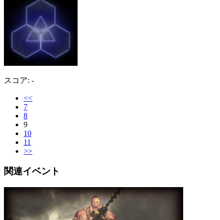
スコア: -
<<
7
8
9
10
11
>>
関連イベント