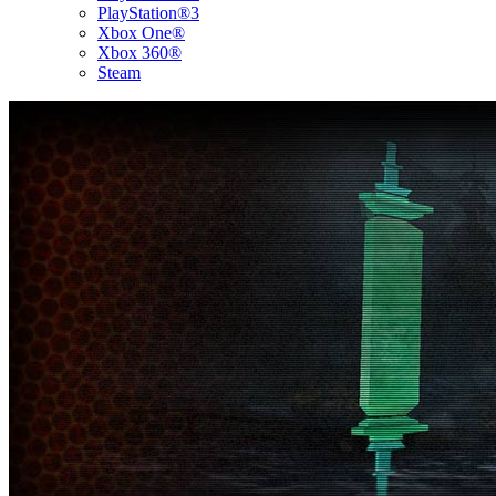
PlayStation®3
Xbox One®
Xbox 360®
Steam