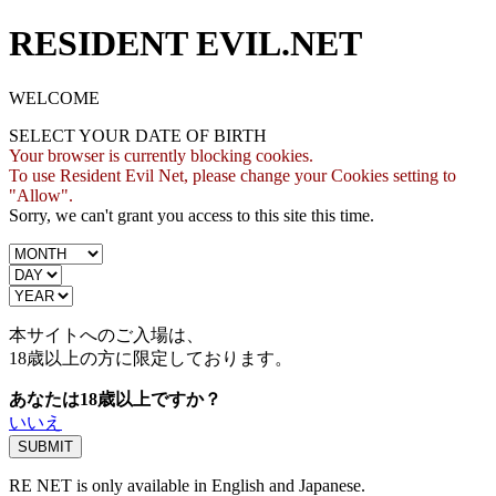
RESIDENT EVIL.NET
WELCOME
SELECT YOUR DATE OF BIRTH
Your browser is currently blocking cookies.
To use Resident Evil Net, please change your Cookies setting to
"Allow".
Sorry, we can't grant you access to this site this time.
本サイトへのご入場は、
18歳
以上の方に限定しております。
あなたは18歳以上ですか？
いいえ
RE NET is only available in English and Japanese.