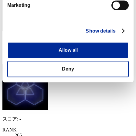
Marketing
Show details
スコア: -
Allow all
RANK
264
Deny
スコア: -
RANK
265