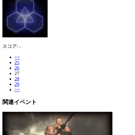
スコア: -
<<
25
26
27
28
29
>>
関連イベント