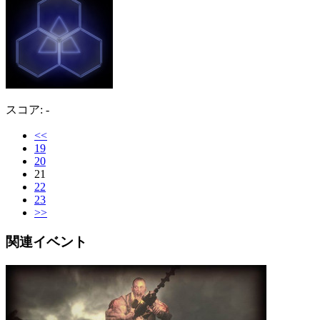
スコア: -
<<
19
20
21
22
23
>>
関連イベント