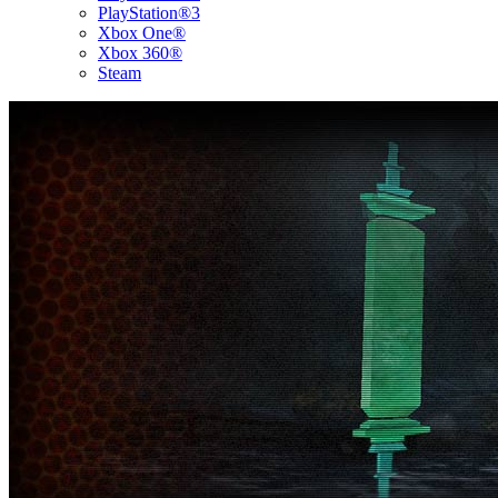
PlayStation®3
Xbox One®
Xbox 360®
Steam