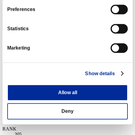
Preferences
Statistics
スコア: -
Marketing
RANK
204
Show details
Allow all
Deny
スコア: -
RANK
205