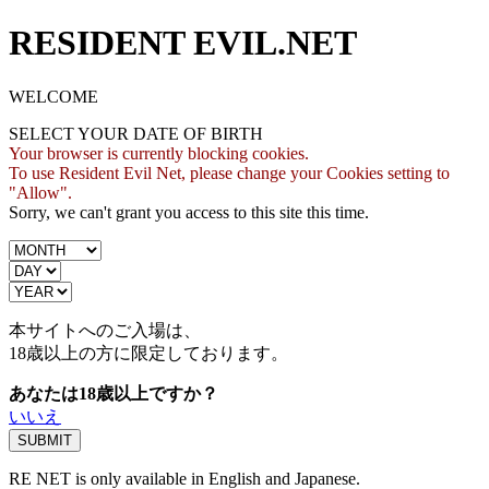
RESIDENT EVIL.NET
WELCOME
SELECT YOUR DATE OF BIRTH
Your browser is currently blocking cookies.
To use Resident Evil Net, please change your Cookies setting to
"Allow".
Sorry, we can't grant you access to this site this time.
本サイトへのご入場は、
18歳
以上の方に限定しております。
あなたは18歳以上ですか？
いいえ
RE NET is only available in English and Japanese.