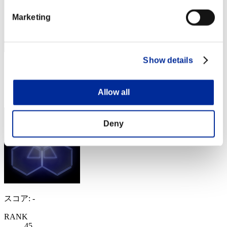
Marketing
Show details
スコア: -
RANK
Allow all
44
Deny
スコア: -
RANK
45