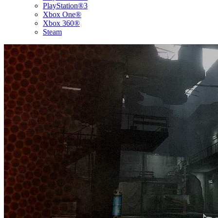
PlayStation®3
Xbox One®
Xbox 360®
Steam