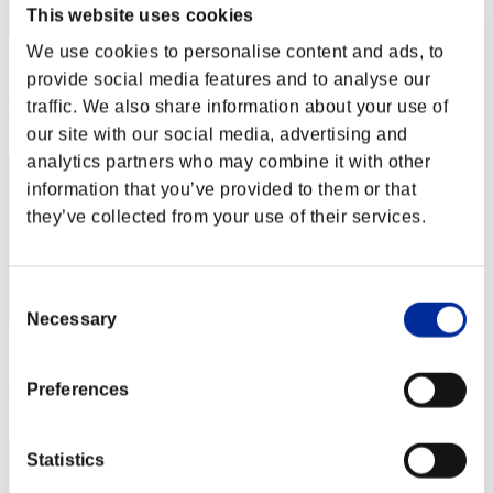
This website uses cookies
We use cookies to personalise content and ads, to
スコア: -
provide social media features and to analyse our
traffic. We also share information about your use of
RANK
42
our site with our social media, advertising and
analytics partners who may combine it with other
information that you’ve provided to them or that
they’ve collected from your use of their services.
Consent
Necessary
Selection
スコア: -
Preferences
RANK
43
Statistics