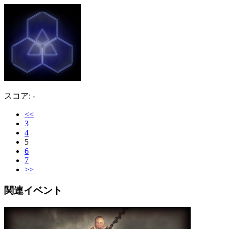
スコア: -
<<
3
4
5
6
7
>>
関連イベント