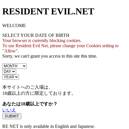
RESIDENT EVIL.NET
WELCOME
SELECT YOUR DATE OF BIRTH
Your browser is currently blocking cookies.
To use Resident Evil Net, please change your Cookies setting to
"Allow".
Sorry, we can't grant you access to this site this time.
本サイトへのご入場は、
18歳
以上の方に限定しております。
あなたは18歳以上ですか？
いいえ
RE NET is only available in English and Japanese.