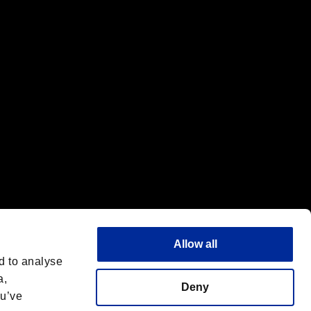
標または商標です。
"は同社の商標です。
Allow all
d to analyse
a,
Deny
ou’ve