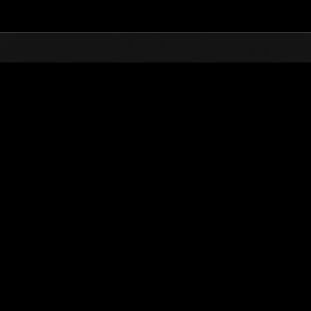
TOP
オンラインイベント
第158回 レベル制限チャ
ランキング
第158回 レベル制限チャレンジ
2016.10.25 15:00 (JST) - 2016.10.31 15:00 (JST)
イベントページへ
シングル
ダブル
※ランキングは