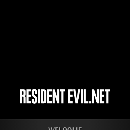
Usednews
Ahmadlv
4
5
開催中
開催
第1175回 レベル制限
第1