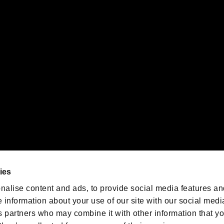
PS5ロゴ”および“PS5”は株式会社ソニー・インタラクティブエンタテインメントの登録商
インタラクティブエンタテインメントの
登録商標です。
また、"
"および"
orporation in the U.S. and/or other countries.
ゲームの最新情報を発信中！
「バイオハザード」
ゲーム公式アカウント
@BIO_OFFICIAL
ies
nalise content and ads, to provide social media features an
e information about your use of our site with our social medi
s partners who may combine it with other information that y