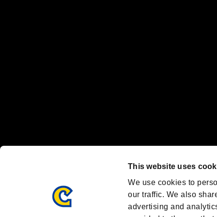
“プレイステーション ファミリーマーク”、“PlayStation”、“
"
"、"PlayStation"、"
"および"
"は
株式会社ソニー・
Nintendo Switchのロゴ・Nintendo Switchは任天堂の商標です。
Steam logo are trademarks and/or registered trademarks of Valve C
Font Design by Fontworks Inc.
OFFICIAL SNS
ブランド最新情報や気になるトピックスを発信中！
「バイオハザード」
ブランド公式アカウント
@REBHPortal
This website uses cook
Facebook
YouTube
We use cookies to perso
our traffic. We also shar
advertising and analytic