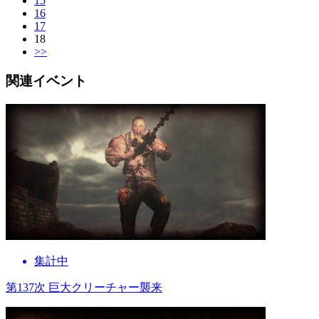
15
16
17
18
>>
関連イベント
集計中
第137次 巨大クリーチャー襲来