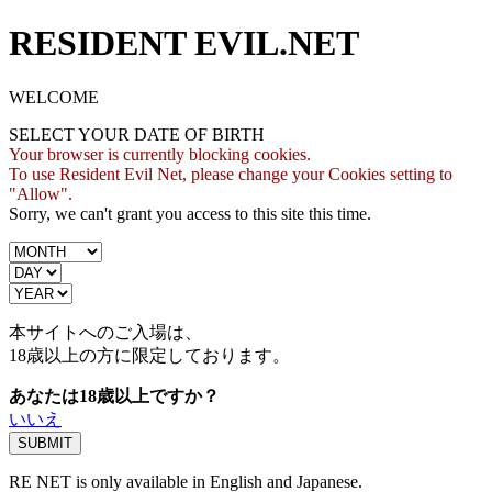
RESIDENT EVIL.NET
WELCOME
SELECT YOUR DATE OF BIRTH
Your browser is currently blocking cookies.
To use Resident Evil Net, please change your Cookies setting to
"Allow".
Sorry, we can't grant you access to this site this time.
本サイトへのご入場は、
18歳
以上の方に限定しております。
あなたは18歳以上ですか？
いいえ
RE NET is only available in English and Japanese.