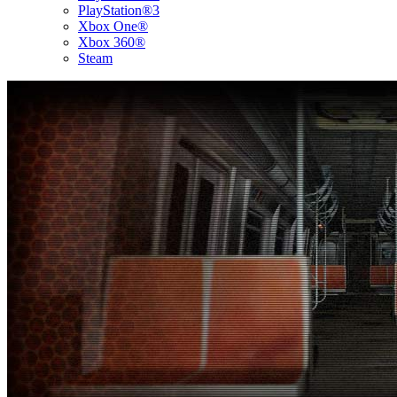
PlayStation®3
Xbox One®
Xbox 360®
Steam