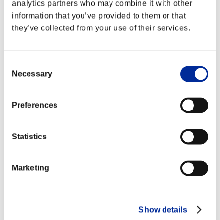
analytics partners who may combine it with other
information that you’ve provided to them or that
they’ve collected from your use of their services.
スコア: -
RANK
172
Consent
Necessary
Selection
Preferences
Statistics
スコア: -
Marketing
RANK
173
Show details