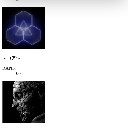
スコア: -
RANK
166