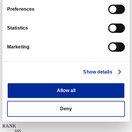
Preferences
Statistics
スコア: -
Marketing
RANK
164
Show details
Allow all
Deny
スコア: -
RANK
165