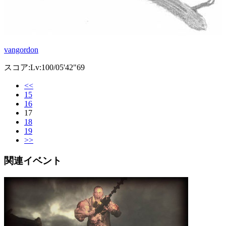
vangordon
スコア:Lv:100/05'42"69
<<
15
16
17
18
19
>>
関連イベント