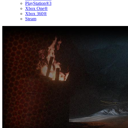
PlayStation®3
Xbox One®
Xbox 360®
Steam