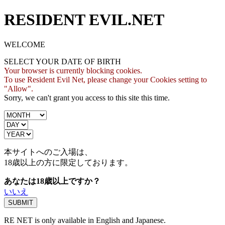
RESIDENT EVIL.NET
WELCOME
SELECT YOUR DATE OF BIRTH
Your browser is currently blocking cookies.
To use Resident Evil Net, please change your Cookies setting to
"Allow".
Sorry, we can't grant you access to this site this time.
本サイトへのご入場は、
18歳
以上の方に限定しております。
あなたは18歳以上ですか？
いいえ
RE NET is only available in English and Japanese.