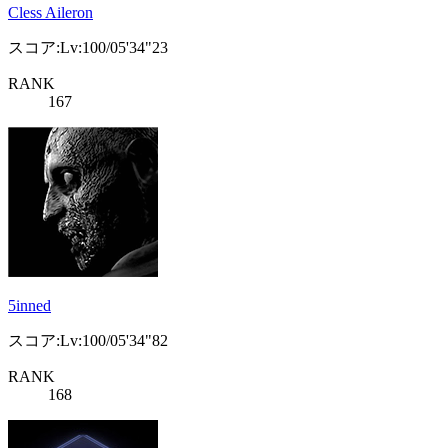
Cless Aileron
スコア:Lv:100/05'34"23
RANK
167
5inned
スコア:Lv:100/05'34"82
RANK
168