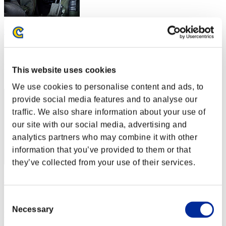
tengoatun
スコア:Lv:10/06'19"45
RANK
This website uses cookies
72
We use cookies to personalise content and ads, to
provide social media features and to analyse our
traffic. We also share information about your use of
our site with our social media, advertising and
analytics partners who may combine it with other
information that you’ve provided to them or that
they’ve collected from your use of their services.
BadNeo
スコア:Lv:10/06'49"62
Consent
Necessary
Selection
RANK
73