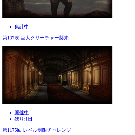
集計中
第137次 巨大クリーチャー襲来
開催中
残り:1日
第1175回 レベル制限チャレンジ