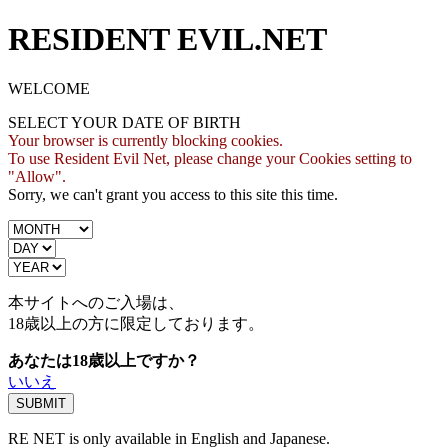
RESIDENT EVIL.NET
WELCOME
SELECT YOUR DATE OF BIRTH
Your browser is currently blocking cookies.
To use Resident Evil Net, please change your Cookies setting to
"Allow".
Sorry, we can't grant you access to this site this time.
本サイトへのご入場は、
18歳
以上の方に限定しております。
あなたは18歳以上ですか？
いいえ
RE NET is only available in English and Japanese.