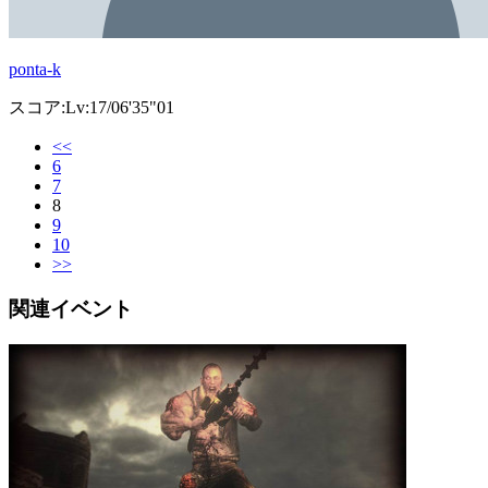
ponta-k
スコア:Lv:17/06'35"01
<<
6
7
8
9
10
>>
関連イベント