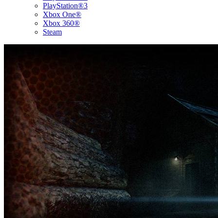
PlayStation®3
Xbox One®
Xbox 360®
Steam