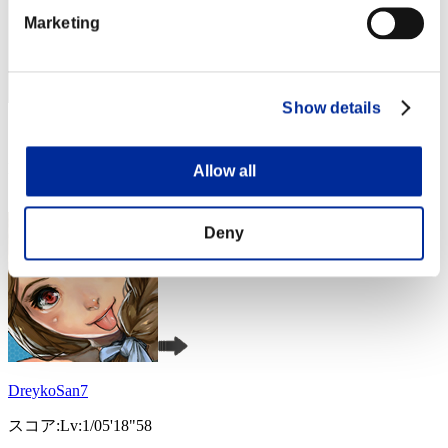
Marketing
Show details
スコア: -
RANK
Allow all
4
Deny
DreykoSan7
スコア:Lv:1/05'18"58