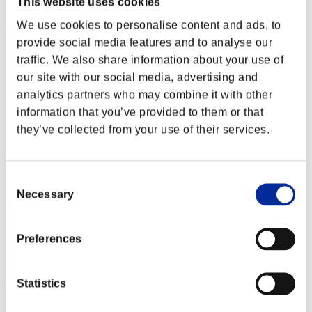
This website uses cookies
We use cookies to personalise content and ads, to
provide social media features and to analyse our
スコア: -
traffic. We also share information about your use of
RANK
our site with our social media, advertising and
2
analytics partners who may combine it with other
information that you’ve provided to them or that
they’ve collected from your use of their services.
Consent
Necessary
Selection
スコア: -
Preferences
RANK
2
Statistics