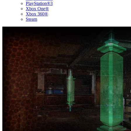
PlayStation®3
Xbox One®
Xbox 360®
Steam