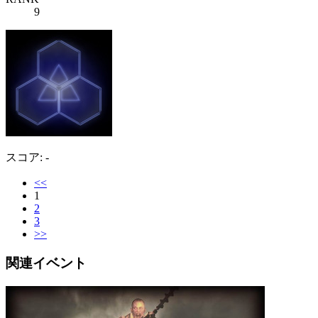
9
スコア: -
<<
1
2
3
>>
関連イベント