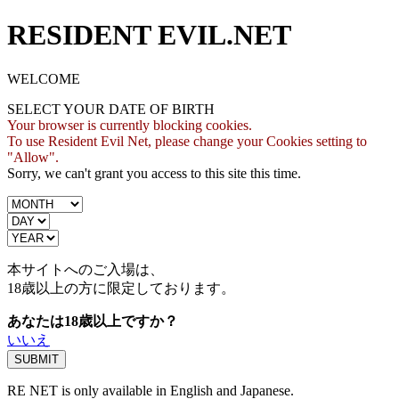
RESIDENT EVIL.NET
WELCOME
SELECT YOUR DATE OF BIRTH
Your browser is currently blocking cookies.
To use Resident Evil Net, please change your Cookies setting to
"Allow".
Sorry, we can't grant you access to this site this time.
本サイトへのご入場は、
18歳
以上の方に限定しております。
あなたは18歳以上ですか？
いいえ
RE NET is only available in English and Japanese.