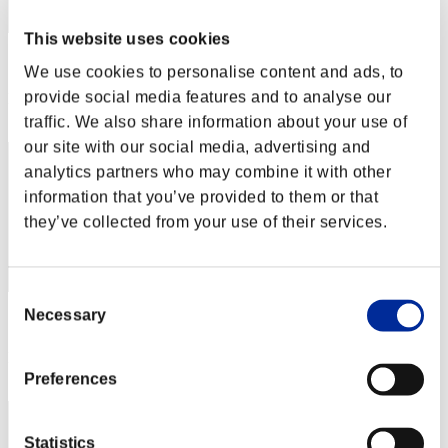
This website uses cookies
スコア: -
We use cookies to personalise content and ads, to
provide social media features and to analyse our
RANK
52
traffic. We also share information about your use of
our site with our social media, advertising and
analytics partners who may combine it with other
information that you’ve provided to them or that
they’ve collected from your use of their services.
Consent
Necessary
Selection
スコア: -
RANK
53
Preferences
Statistics