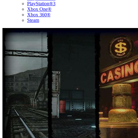
PlayStation®3
Xbox One®
Xbox 360®
Steam