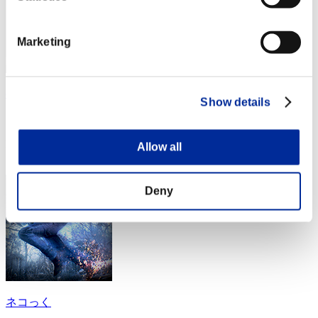
Marketing
dante
Show details
スコア:30階層/52'58"12
RANK
Allow all
54
Deny
ネコっく