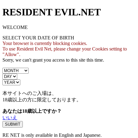
RESIDENT EVIL.NET
WELCOME
SELECT YOUR DATE OF BIRTH
Your browser is currently blocking cookies.
To use Resident Evil Net, please change your Cookies setting to
"Allow".
Sorry, we can't grant you access to this site this time.
本サイトへのご入場は、
18歳
以上の方に限定しております。
あなたは18歳以上ですか？
いいえ
RE NET is only available in English and Japanese.