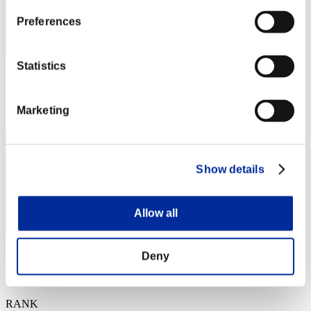
Preferences
Statistics
スコア: -
RANK
Marketing
34
Show details
Allow all
gorey
Deny
スコア:36851145
RANK