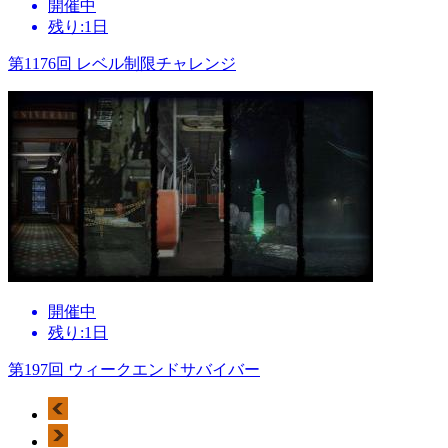
開催中
残り:1日
第1176回 レベル制限チャレンジ
開催中
残り:1日
第197回 ウィークエンドサバイバー