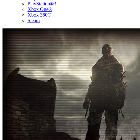
PlayStation®3
Xbox One®
Xbox 360®
Steam