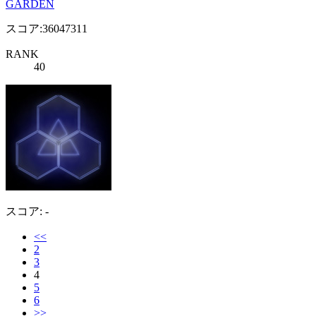
GARDEN
スコア:36047311
RANK
40
スコア: -
<<
2
3
4
5
6
>>