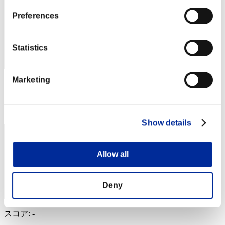
Preferences
Statistics
Marketing
スコア: -
RANK
14
Show details
Allow all
Deny
スコア: -