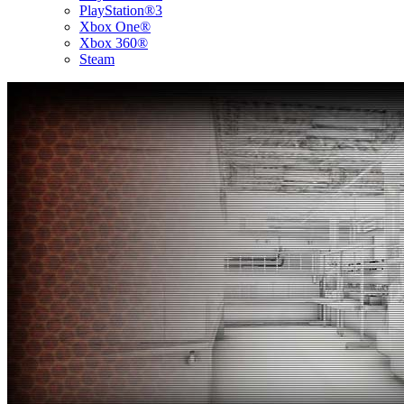
PlayStation®3
Xbox One®
Xbox 360®
Steam