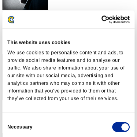
Unlucky
スコア:Lv:1/10'27"01
RANK
This website uses cookies
12
We use cookies to personalise content and ads, to
provide social media features and to analyse our
traffic. We also share information about your use of
our site with our social media, advertising and
analytics partners who may combine it with other
information that you’ve provided to them or that
they’ve collected from your use of their services.
スコア: -
RANK
Consent
13
Necessary
Selection