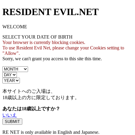
RESIDENT EVIL.NET
WELCOME
SELECT YOUR DATE OF BIRTH
Your browser is currently blocking cookies.
To use Resident Evil Net, please change your Cookies setting to
"Allow".
Sorry, we can't grant you access to this site this time.
本サイトへのご入場は、
18歳
以上の方に限定しております。
あなたは18歳以上ですか？
いいえ
RE NET is only available in English and Japanese.