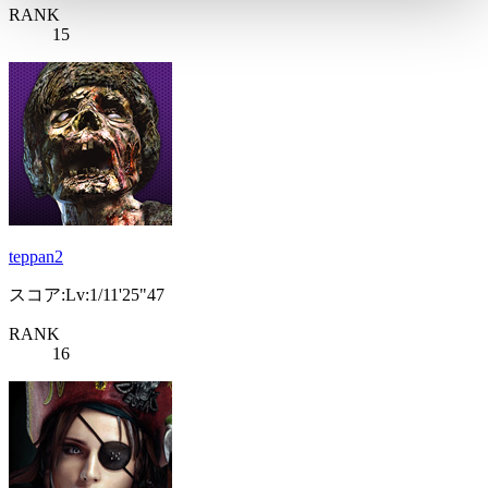
RANK
15
teppan2
スコア:Lv:1/11'25"47
RANK
16