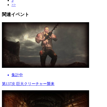
5
>>
関連イベント
集計中
第137次 巨大クリーチャー襲来