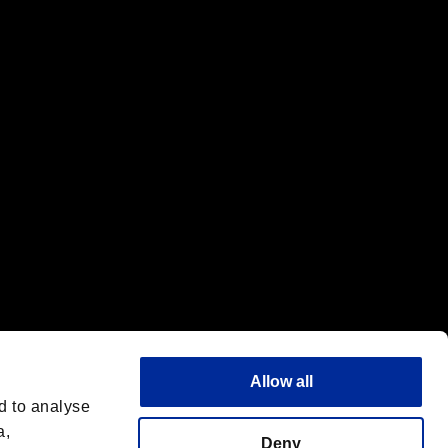
標または商標です。
"は同社の商標です。
Allow all
d to analyse
a,
Deny