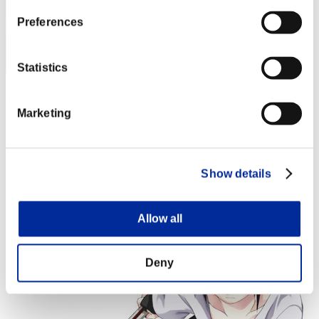
Preferences
Statistics
Darky
Marketing
スコア:Lv:1/03'21"42
RANK
14
Show details
Allow all
Deny