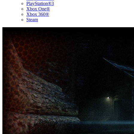
PlayStation®3
Xbox One®
Xbox 360®
Steam