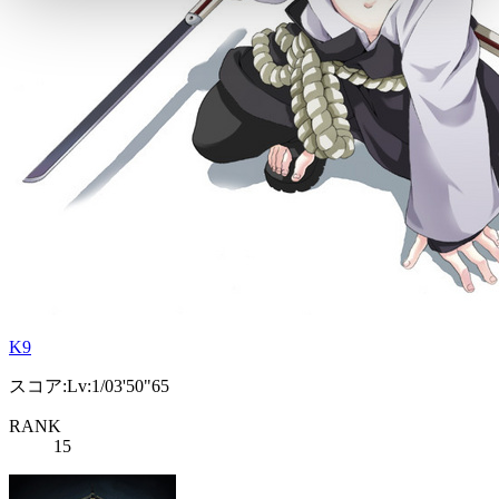
K9
スコア:Lv:1/03'50"65
RANK
15