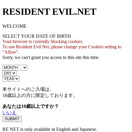
RESIDENT EVIL.NET
WELCOME
SELECT YOUR DATE OF BIRTH
Your browser is currently blocking cookies.
To use Resident Evil Net, please change your Cookies setting to
"Allow".
Sorry, we can't grant you access to this site this time.
本サイトへのご入場は、
18歳
以上の方に限定しております。
あなたは18歳以上ですか？
いいえ
RE NET is only available in English and Japanese.