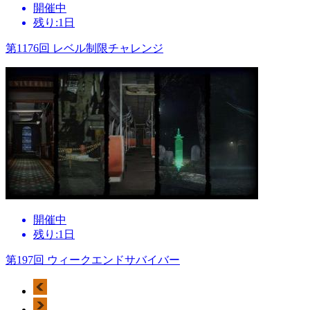
開催中
残り:1日
第1176回 レベル制限チャレンジ
開催中
残り:1日
第197回 ウィークエンドサバイバー