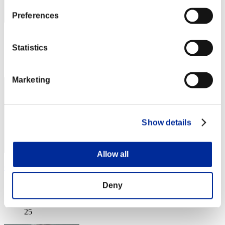
Preferences
スコア: -
Statistics
RANK
24
Marketing
Show details
Allow all
CarvedBard4
スコア:30187127
Deny
RANK
25