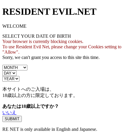
RESIDENT EVIL.NET
WELCOME
SELECT YOUR DATE OF BIRTH
Your browser is currently blocking cookies.
To use Resident Evil Net, please change your Cookies setting to
"Allow".
Sorry, we can't grant you access to this site this time.
本サイトへのご入場は、
18歳
以上の方に限定しております。
あなたは18歳以上ですか？
いいえ
RE NET is only available in English and Japanese.