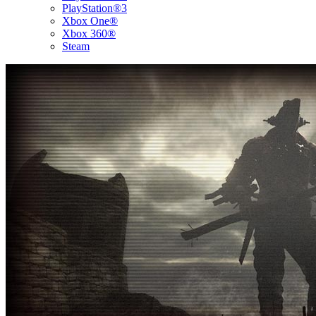
PlayStation®3
Xbox One®
Xbox 360®
Steam