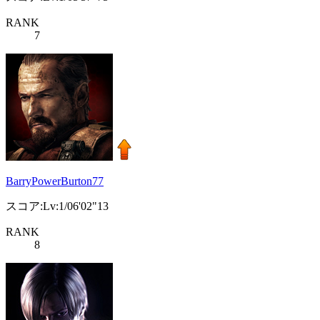
RANK
7
BarryPowerBurton77
スコア:Lv:1/06'02"13
RANK
8