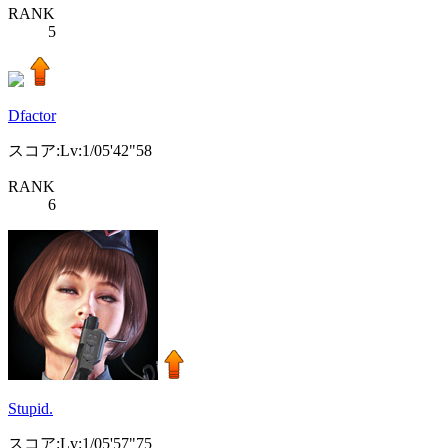
RANK
5
Dfactor
スコア:Lv:1/05'42"58
RANK
6
Stupid.
スコア:Lv:1/05'57"75