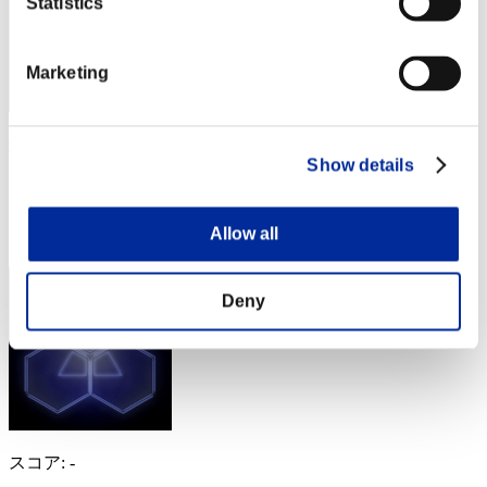
Statistics
Marketing
Centurion
Show details
スコア:Lv:1/03'24"78
RANK
Allow all
4
Deny
スコア: -