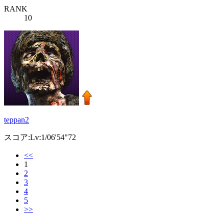
RANK
10
teppan2
スコア:Lv:1/06'54"72
<<
1
2
3
4
5
>>