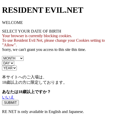
RESIDENT EVIL.NET
WELCOME
SELECT YOUR DATE OF BIRTH
Your browser is currently blocking cookies.
To use Resident Evil Net, please change your Cookies setting to
"Allow".
Sorry, we can't grant you access to this site this time.
本サイトへのご入場は、
18歳
以上の方に限定しております。
あなたは18歳以上ですか？
いいえ
RE NET is only available in English and Japanese.