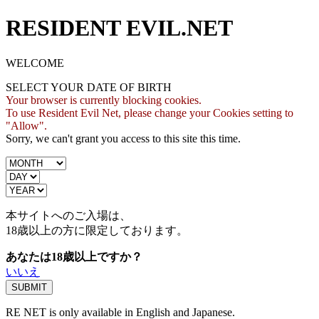
RESIDENT EVIL.NET
WELCOME
SELECT YOUR DATE OF BIRTH
Your browser is currently blocking cookies.
To use Resident Evil Net, please change your Cookies setting to
"Allow".
Sorry, we can't grant you access to this site this time.
本サイトへのご入場は、
18歳
以上の方に限定しております。
あなたは18歳以上ですか？
いいえ
RE NET is only available in English and Japanese.