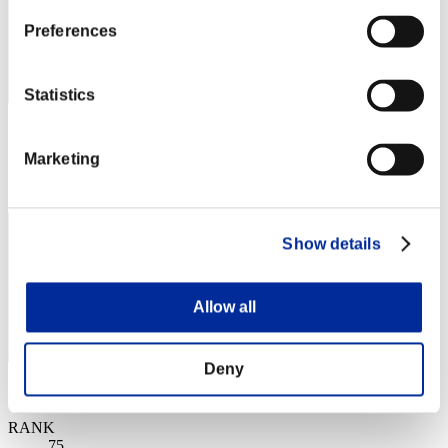
Preferences
Statistics
スコア: -
Marketing
RANK
74
Show details
Allow all
Deny
スコア: -
RANK
75