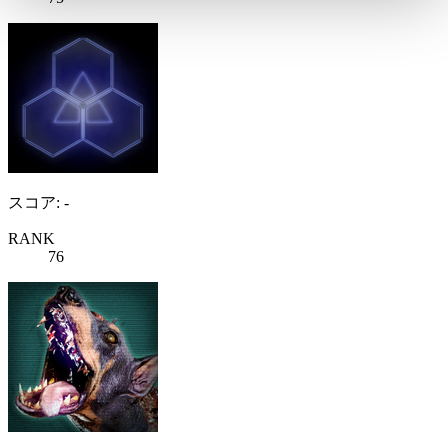
スコア: -
RANK
76