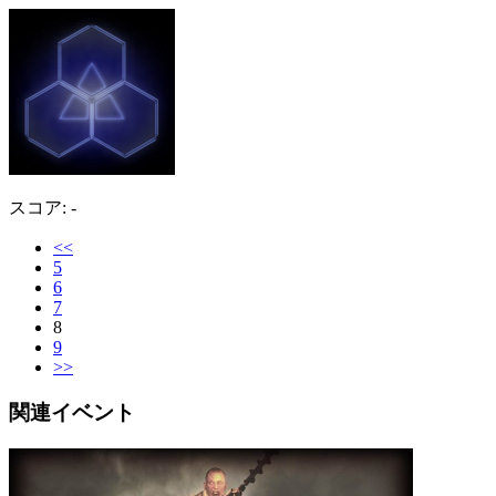
スコア: -
<<
5
6
7
8
9
>>
関連イベント