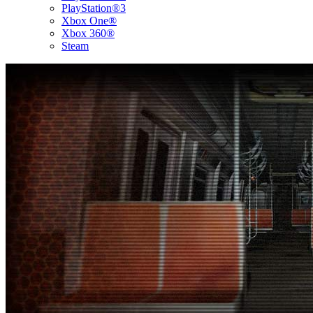
PlayStation®3
Xbox One®
Xbox 360®
Steam